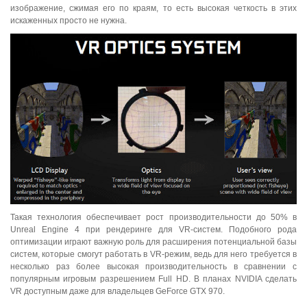
изображение, сжимая его по краям, то есть высокая четкость в этих
искаженных просто не нужна.
Такая технология обеспечивает рост производительности до 50% в
Unreal Engine 4 при рендеринге для VR-систем. Подобного рода
оптимизации играют важную роль для расширения потенциальной базы
систем, которые смогут работать в VR-режим, ведь для него требуется в
несколько раз более высокая производительность в сравнении с
популярным игровым разрешением Full HD. В планах NVIDIA сделать
VR доступным даже для владельцев GeForce GTX 970.