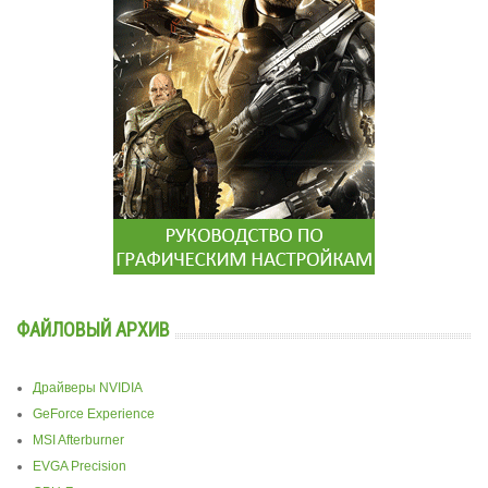
ФАЙЛОВЫЙ АРХИВ
Драйверы NVIDIA
GeForce Experience
MSI Afterburner
EVGA Precision