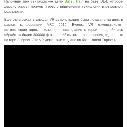
Напомним про сентябрьское демо
Bullet Train
на базе UE4, которое
демонстрирует пример игрового применения технологии виртуальной
реальности.
Еще одна захватывающая VR-демонстрация была показана на днях в
рамках конференции VRX 2015. Everest VR демонстрирует
потрясающие горные виды, для воссоздания которых понадобилась
обработка более 300000 фотографий высокого разрешения, сделанных
на горе Эверест. Это VR-демо тоже создано на базе Unreal Engine 4.