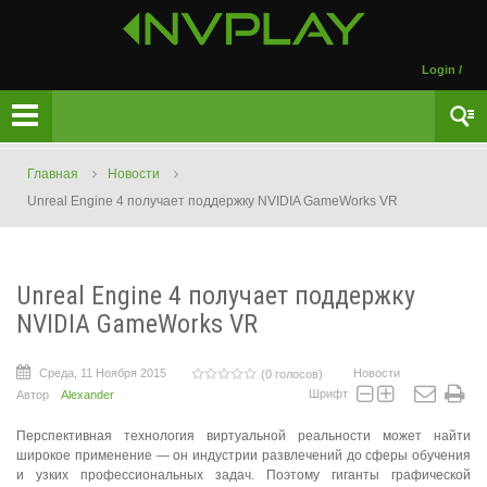
Login
/
Главная
Новости
Unreal Engine 4 получает поддержку NVIDIA GameWorks VR
Unreal Engine 4 получает поддержку
NVIDIA GameWorks VR
Среда, 11 Ноября 2015
Новости
(0 голосов)
Шрифт
Автор
Alexander
Перспективная технология виртуальной реальности может найти
широкое применение — он индустрии развлечений до сферы обучения
и узких профессиональных задач. Поэтому гиганты графической