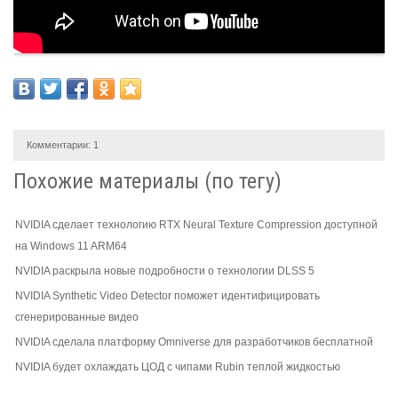
Комментарии:
1
Похожие материалы (по тегу)
NVIDIA сделает технологию RTX Neural Texture Compression доступной
на Windows 11 ARM64
NVIDIA раскрыла новые подробности о технологии DLSS 5
NVIDIA Synthetic Video Detector поможет идентифицировать
сгенерированные видео
NVIDIA сделала платформу Omniverse для разработчиков бесплатной
NVIDIA будет охлаждать ЦОД с чипами Rubin теплой жидкостью