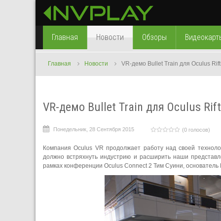
Главная
Новости
Обзоры
Видеокарт
Главная
Новости
VR-демо Bullet Train для Oculus Rift
VR-демо Bullet Train для Oculus Rift
Понедельник, 28 Сентября 2015
(0 голосов)
Компания Oculus VR продолжает работу над своей технолог
должно встряхнуть индустрию и расширить наши представле
рамках конференции Oculus Connect 2 Тим Суини, основатель Ep