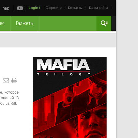
Login
/
О проекте
Контакты
Карта сайта
ео
Гаджеты
е, которое
омпаний. В
ulus Rift.