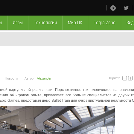
ы
Игры
Технологии
Мир ПК
Tegra Zone
Вид
Шрифт
Новости
Автор
Alexander
ией виртуальной реальности. Перспективное технологическое направлени
ния об игровом опыте, привлекает все больше специалистов из других к
ic Games, представил демо Bullet Train для очков виртуальной реальности Oc