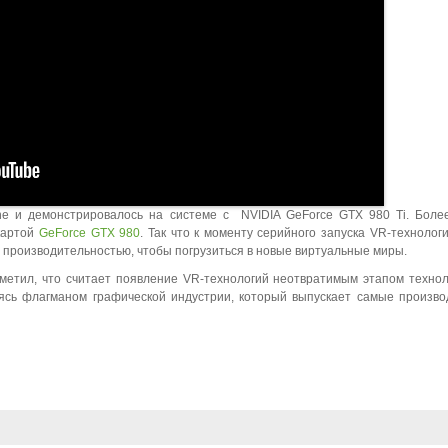
ne и демонстрировалось на системе с NVIDIA GeForce GTX 980 Ti. Более
картой
GeForce GTX 980
. Так что к моменту серийного запуска VR-технологи
 производительностью, чтобы погрузиться в новые виртуальные миры.
метил, что считает появление VR-технологий неотвратимым этапом технол
яясь флагманом графической индустрии, который выпускает самые произв