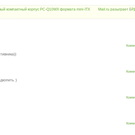
новый компактный корпус PC-Q10WX формата mini-ITX
Mail.ru разыграет Б
Комм
тивника))
Комм
дкопить :)
Комм
Комм