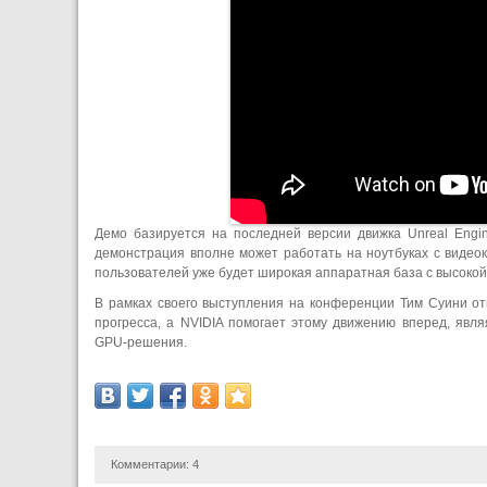
Демо базируется на последней версии движка Unreal Engi
демонстрация вполне может работать на ноутбуках с видео
пользователей уже будет широкая аппаратная база с высокой
В рамках своего выступления на конференции Тим Суини от
прогресса, а NVIDIA помогает этому движению вперед, явл
GPU-решения.
Комментарии:
4