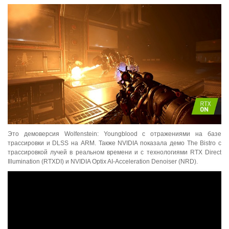
Это демоверсия Wolfenstein: Youngblood с отражениями на базе
трассировки и DLSS на ARM. Также NVIDIA показала демо The Bistro с
трассировкой лучей в реальном времени и с технологиями RTX Direct
Illumination (RTXDI) и NVIDIA Optix AI-Acceleration Denoiser (NRD).