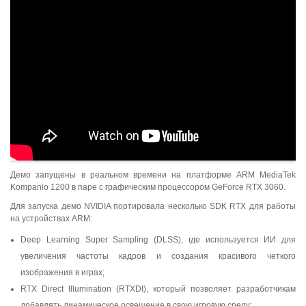
Демо запущены в реальном времени на платформе ARM MediaTek
Kompanio 1200 в паре с графическим процессором GeForce RTX 3060.
Для запуска демо NVIDIA портировала несколько SDK RTX для работы
на устройствах ARM:
Deep Learning Super Sampling (DLSS), где используется ИИ для
увеличения частоты кадров и создания красивого четкого
изображения в играх;
RTX Direct Illumination (RTXDI), который позволяет разработчикам
добавлять динамическое освещение в свою игровую среду;