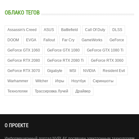
ОБЛАКО ТЕГОВ
Assassin's Creed
ASUS
Battlefield
Call Of Duty
DLSS
DOOM
EVGA
Fallout
Far Cry
GameWorks
GeForce
GeForce GTX 1060
GeForce GTX 1080
GeForce GTX 1080 Ti
GeForce RTX 2080
GeForce RTX 2080 Ti
GeForce RTX 3060
GeForce RTX 3070
Gigabyte
MSI
NVIDIA
Resident Evil
Warhammer
Witcher
Игры
Ноутбук
Скриншоты
Технологии
Трассировка Лучей
Драйвер
О ПРОЕКТЕ
Информационный портал NVPLAY посвящен электронным технологиям