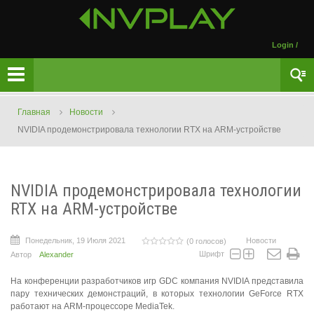
Login
/
Главная
Новости
NVIDIA продемонстрировала технологии RTX на ARM-устройстве
NVIDIA продемонстрировала технологии
RTX на ARM-устройстве
Понедельник, 19 Июля 2021
Новости
(0 голосов)
Шрифт
Автор
Alexander
На конференции разработчиков игр GDC компания NVIDIA представила
пару технических демонстраций, в которых технологии GeForce RTX
работают на ARM-процессоре MediaTek.