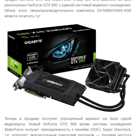
разогнанных GeForce GTX 980 с единой системой водяного охлаждения.
Обзор этого сверхпроизводительного комплекта GV-N980X3WA-4GD
можете почитать
тут
Теперь в продажу поступит упрощенный вариант на базе одной
видеокарты. Новый GeForce GTX 980 кроме системы охлаждения
WaterForce получит принадлежность к линейке (SOC) Super Overclock,
т.е. порадует внушительным заводским разгоном — базовая частота