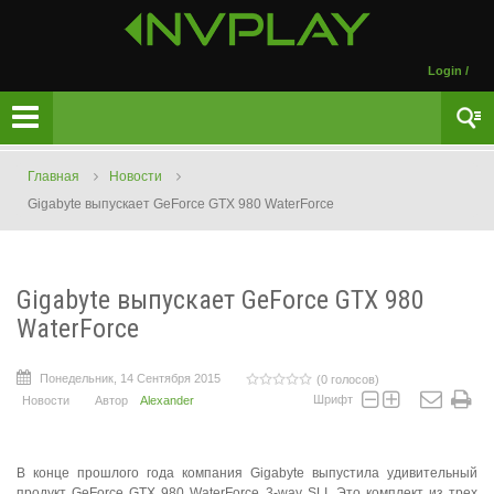
Login
/
Главная
Новости
Gigabyte выпускает GeForce GTX 980 WaterForce
Gigabyte выпускает GeForce GTX 980
WaterForce
Понедельник, 14 Сентября 2015
(0 голосов)
Шрифт
Новости
Автор
Alexander
В конце прошлого года компания Gigabyte выпустила удивительный
продукт GeForce GTX 980 WaterForce 3-way SLI. Это комплект из трех