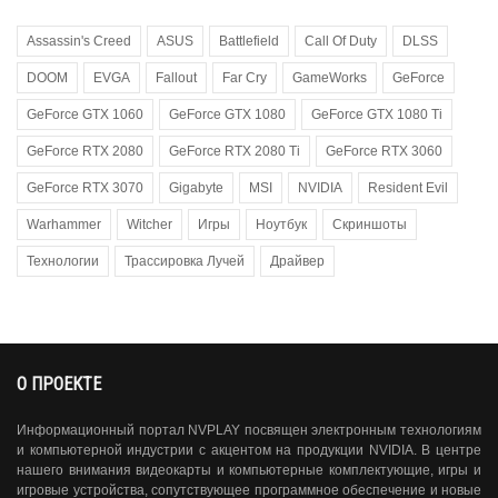
Assassin's Creed
ASUS
Battlefield
Call Of Duty
DLSS
DOOM
EVGA
Fallout
Far Cry
GameWorks
GeForce
GeForce GTX 1060
GeForce GTX 1080
GeForce GTX 1080 Ti
GeForce RTX 2080
GeForce RTX 2080 Ti
GeForce RTX 3060
GeForce RTX 3070
Gigabyte
MSI
NVIDIA
Resident Evil
Warhammer
Witcher
Игры
Ноутбук
Скриншоты
Технологии
Трассировка Лучей
Драйвер
О ПРОЕКТЕ
Информационный портал NVPLAY посвящен электронным технологиям
и компьютерной индустрии с акцентом на продукции NVIDIA. В центре
нашего внимания видеокарты и компьютерные комплектующие, игры и
игровые устройства, сопутствующее программное обеспечение и новые