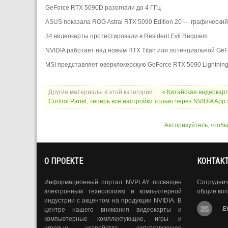
GeForce RTX 5090D разогнали до 4 ГГц
ASUS показала ROG Astral RTX 5090 Edition 20 — графически
34 видеокарты протестировали в Resident Evil Requiem
NVIDIA работает над новым RTX Titan или потенциальной GeF
MSI представляет оверклокерскую GeForce RTX 5090 Lightning
Другие материалы в этой категории:
« Китайская видеокар
Control Panel, теперь все настройки только через NVIDIA App 
Авторизуйтесь, чтоб
О ПРОЕКТЕ
КОНТАК
Информационный портал NVPLAY посвящен
Сотрудни
электронным технологиям и компьютерной
общие воп
индустрии с акцентом на продукции NVIDIA. В
E
центре нашего внимания видеокарты и
компьютерные комплектующие, игры и
игровые устройства, сопутствующее