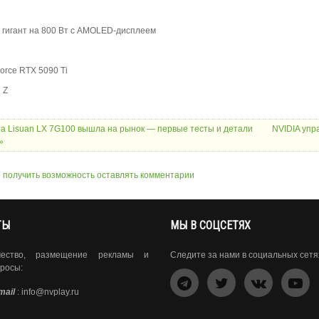
й гигант на 800 Вт с AMOLED-дисплеем
orce RTX 5090 Ti
 Z
та Lisuan LX 7G100 вышла на рынок — первые тесты и детали
NVIDIA упр
»
ы получить возможность оставлять комментарии
ТЫ
МЫ В СОЦСЕТЯХ
чество, размещение рекламы и
Следите за нами в социальных сетя
росы:
mail
:
info@nvplay.ru