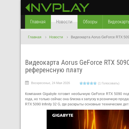
Главная
Новости
Обзоры
Видеокарт
Главная
Новости
Видеокарта Aorus GeForce RTX 509
Видеокарта Aorus GeForce RTX 5090
референсную плату
Воскресенье, 24 Мая 2026
(1 Голосовать)
Компания Gigabyte готовит необычную GeForce RTX 5090 под
года, но только сейчас она близка к запуску в розничную пр
RTX 5090 Infinity 32 G, где раскрыты основные технические де