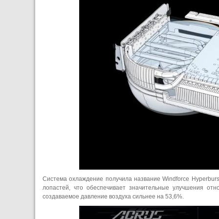
Система охлаждение получила название Windforce Hyperbur
лопастей, что обеспечивает значительные улучшения отн
создаваемое давление воздуха сильнее на 53,6%.