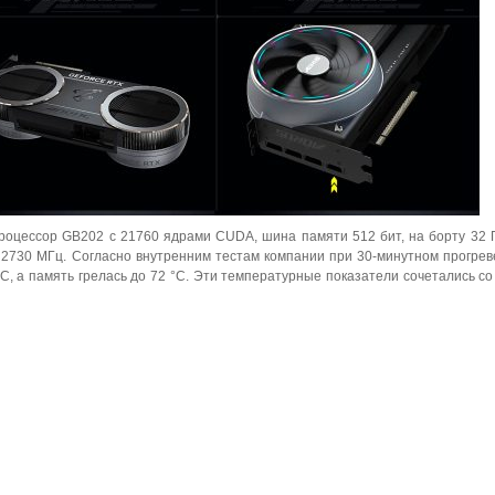
й процессор GB202 с 21760 ядрами CUDA, шина памяти 512 бит, на борту 32
2730 МГц. Согласно внутренним тестам компании при 30-минутном прогреве
C, а память грелась до 72 °C. Эти температурные показатели сочетались со