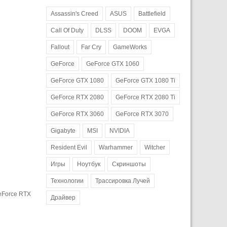
Assassin's Creed
ASUS
Battlefield
Call Of Duty
DLSS
DOOM
EVGA
Fallout
Far Cry
GameWorks
GeForce
GeForce GTX 1060
GeForce GTX 1080
GeForce GTX 1080 Ti
GeForce RTX 2080
GeForce RTX 2080 Ti
GeForce RTX 3060
GeForce RTX 3070
Gigabyte
MSI
NVIDIA
Resident Evil
Warhammer
Witcher
Игры
Ноутбук
Скриншоты
Технологии
Трассировка Лучей
eForce RTX
Драйвер