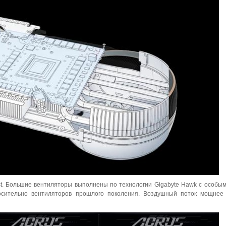
st. Большие вентиляторы выполнены по технологии Gigabyte Hawk с особы
осительно вентиляторов прошлого поколения. Воздушный поток мощнее 