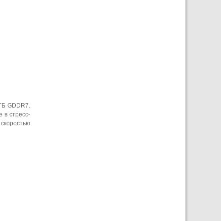
 ГБ GDDR7.
 в стресс-
 скоростью