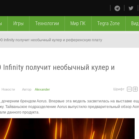
ы
Игры
Технологии
Мир ПК
Tegra Zone
Вид
0 Infinity получит необычный кулер и референсную плату
 Infinity получит необычный кулер и
Шрифт
Новости
Автор
Alexander
 дочерним брендом Aorus. Впервые эта модель засветилась на выставке ещ
одажу. Тайваньское подразделение Aorus выпустило предварительный обзор Aor
тали данного продукта.