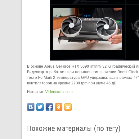
В основе Aorus GeForce RTX 5090 Infinity 32 G графически
Видеокарта работает при повышенном значении Boost Clock 
тесте FurMark 2 температура GPU удерживалась в рамках 77°
вентиляторов на уровне 2700 rpm при шуме 46 дБ.
Источник:
Videocardz.com
Похожие материалы (по тегу)