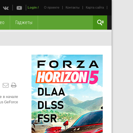
Login
/
О проекте
Контакты
Карта сайта
ео
Гаджеты
е в начале
us GeForce