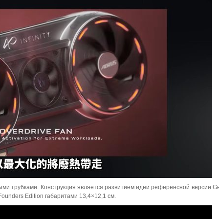
ыми трубками. Конструкция является развитием идеи референсной версии G
ounders Edition габаритами 13,4×12,1 см.