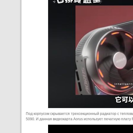
Под корпусом скрывается трехсекционный радиатор с теплов
5090. И данная видеокарта Aorus использует печатную плату F