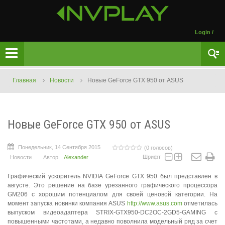
Login
/
Главная
Новости
Новые GeForce GTX 950 от ASUS
Новые GeForce GTX 950 от ASUS
Понедельник, 14 Сентября 2015
(0 голосов)
Шрифт
Новости
Автор
Alexander
Графический ускоритель NVIDIA GeForce GTX 950 был представлен в
августе. Это решение на базе урезанного графического процессора
GM206 с хорошим потенциалом для своей ценовой категории. На
момент запуска новинки компания ASUS
http://www.asus.com
отметилась
выпуском видеоадаптера STRIX-GTX950-DC2OC-2GD5-GAMING с
повышенными частотами, а недавно поволнила модельный ряд за счет