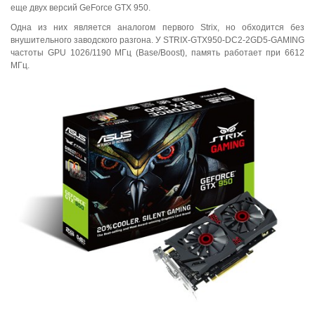
еще двух версий GeForce GTX 950.
Одна из них является аналогом первого Strix, но обходится без
внушительного заводского разгона. У STRIX-GTX950-DC2-2GD5-GAMING
частоты GPU 1026/1190 МГц (Base/Boost), память работает при 6612
МГц.