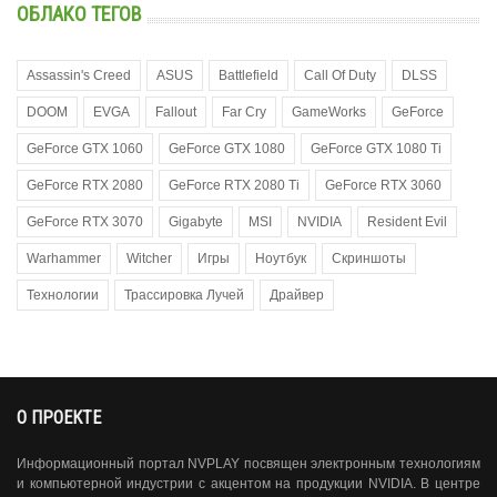
ОБЛАКО ТЕГОВ
Assassin's Creed
ASUS
Battlefield
Call Of Duty
DLSS
DOOM
EVGA
Fallout
Far Cry
GameWorks
GeForce
GeForce GTX 1060
GeForce GTX 1080
GeForce GTX 1080 Ti
GeForce RTX 2080
GeForce RTX 2080 Ti
GeForce RTX 3060
GeForce RTX 3070
Gigabyte
MSI
NVIDIA
Resident Evil
Warhammer
Witcher
Игры
Ноутбук
Скриншоты
Технологии
Трассировка Лучей
Драйвер
О ПРОЕКТЕ
Информационный портал NVPLAY посвящен электронным технологиям
и компьютерной индустрии с акцентом на продукции NVIDIA. В центре