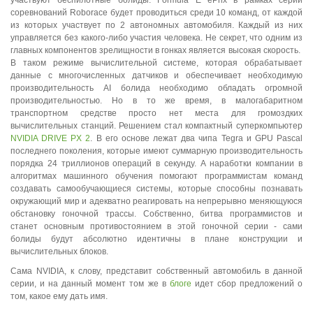
участвуют беспилотные болиды. Formula E ePrix в рамках серии
соревнований Roborace будет проводиться среди 10 команд, от каждой
из которых участвует по 2 автономных автомобиля. Каждый из них
управляется без какого-либо участия человека. Не секрет, что одним из
главных компонентов зрелищности в гонках является высокая скорость.
В таком режиме вычислительной системе, которая обрабатывает
данные с многочисленных датчиков и обеспечивает необходимую
производительность AI болида необходимо обладать огромной
производительностью. Но в то же время, в малогабаритном
транспортном средстве просто нет места для громоздких
вычислительных станций. Решением стал компактный суперкомпьютер
NVIDIA DRIVE PX 2
. В его основе лежат два чипа Tegra и GPU Pascal
последнего поколения, которые имеют суммарную производительность
порядка 24 триллионов операций в секунду. А наработки компании в
алгоритмах машинного обучения помогают программистам команд
создавать самообучающиеся системы, которые способны познавать
окружающий мир и адекватно реагировать на непрерывно меняющуюся
обстановку гоночной трассы. Собственно, битва программистов и
станет основным противостоянием в этой гоночной серии - сами
болиды будут абсолютно идентичны в плане конструкции и
вычислительных блоков.
Сама NVIDIA, к слову, представит собственный автомобиль в данной
серии, и на данный момент том же в
блоге
идет сбор предложений о
том, какое ему дать имя.