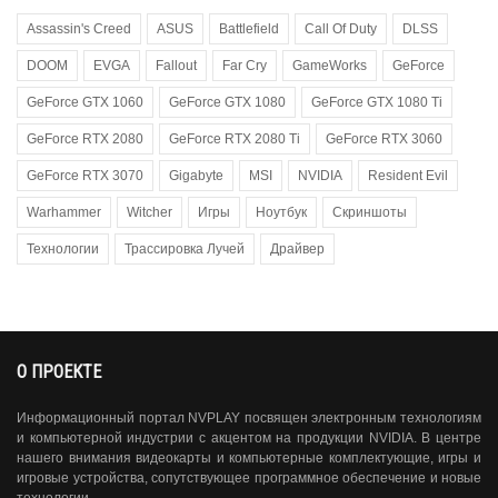
Assassin's Creed
ASUS
Battlefield
Call Of Duty
DLSS
DOOM
EVGA
Fallout
Far Cry
GameWorks
GeForce
GeForce GTX 1060
GeForce GTX 1080
GeForce GTX 1080 Ti
GeForce RTX 2080
GeForce RTX 2080 Ti
GeForce RTX 3060
GeForce RTX 3070
Gigabyte
MSI
NVIDIA
Resident Evil
Warhammer
Witcher
Игры
Ноутбук
Скриншоты
Технологии
Трассировка Лучей
Драйвер
О ПРОЕКТЕ
Информационный портал NVPLAY посвящен электронным технологиям
и компьютерной индустрии с акцентом на продукции NVIDIA. В центре
нашего внимания видеокарты и компьютерные комплектующие, игры и
игровые устройства, сопутствующее программное обеспечение и новые