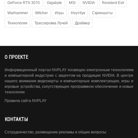
GeForce RTX 3070
Gigabyte
MSI
NVIDIA
Resident Evil
Warhammer
Witcher
Игры
Ноутбук
Скриншоты
Технологии
Трассировка Лучей
Драйвер
О ПРОЕКТЕ
Информационный портал NVPLAY посвящен электронным технологиям
и компьютерной индустрии с акцентом на продукции NVIDIA. В центре
нашего внимания видеокарты и компьютерные комплектующие, игры и
игровые устройства, сопутствующее программное обеспечение и новые
технологии.
Правила сайта NVPLAY
КОНТАКТЫ
Сотрудничество, размещение рекламы и общие вопросы: