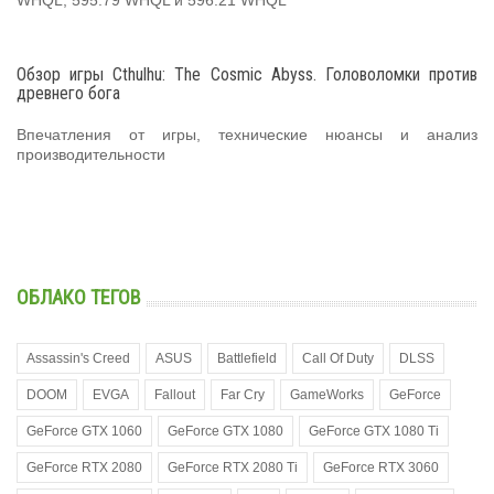
Обзор игры Cthulhu: The Cosmic Abyss. Головоломки против
древнего бога
Впечатления от игры, технические нюансы и анализ
производительности
ОБЛАКО ТЕГОВ
Assassin's Creed
ASUS
Battlefield
Call Of Duty
DLSS
DOOM
EVGA
Fallout
Far Cry
GameWorks
GeForce
GeForce GTX 1060
GeForce GTX 1080
GeForce GTX 1080 Ti
GeForce RTX 2080
GeForce RTX 2080 Ti
GeForce RTX 3060