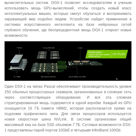
вычислительных систем. DGX-1 позволит исследователям и ученым
использовать мощь GPU-вычислений, чтобы создать новый класс
интеллектуальных машин, которые смогут обучаться и воспринимать
окружающий мир подобно людям. Устройство найдет применение в
системах искусственного интеллекта на базе нейронных сетей
глубокого обучения, где беспрецедентная мощь DGX-1 откроет новые
возможности.
Один DSX-1 на чипах Pascal обеспечивает производительность уровня
250 обычных процессорных серверов, организованных в сложную сеть
через соответствующее оборудование. И вся эта сложная
структурированная мощь содержится в одной коробке. Каждый из GPU
оснащается 16 ГБ памяти HBM2, которая располагается прямо на
подложке графического чипа. Для связи процессоров используется
новая скоростная шина NVLink. В системе организован общий
массивный кэш на базе SSD объемом 7 ТБ. Сетевые возможности DSX-
1 представлены парой портов 10GbE и четырьмя InfiniBand 100Gb.