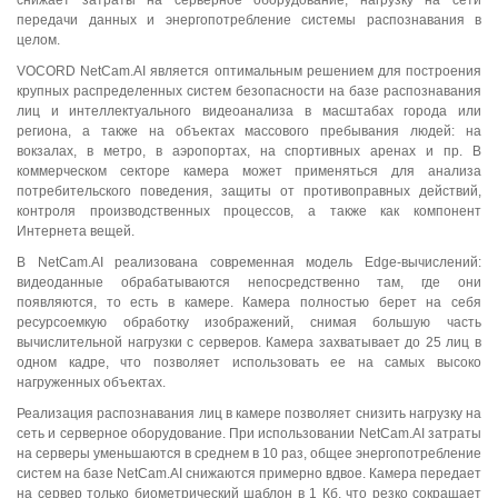
снижает затраты на серверное оборудование, нагрузку на сети
передачи данных и энергопотребление системы распознавания в
целом.
VOCORD NetCam.AI является оптимальным решением для построения
крупных распределенных систем безопасности на базе распознавания
лиц и интеллектуального видеоанализа в масштабах города или
региона, а также на объектах массового пребывания людей: на
вокзалах, в метро, в аэропортах, на спортивных аренах и пр. В
коммерческом секторе камера может применяться для анализа
потребительского поведения, защиты от противоправных действий,
контроля производственных процессов, а также как компонент
Интернета вещей.
В NetCam.AI реализована современная модель Edge-вычислений:
видеоданные обрабатываются непосредственно там, где они
появляются, то есть в камере. Камера полностью берет на себя
ресурсоемкую обработку изображений, снимая большую часть
вычислительной нагрузки с серверов. Камера захватывает до 25 лиц в
одном кадре, что позволяет использовать ее на самых высоко
нагруженных объектах.
Реализация распознавания лиц в камере позволяет снизить нагрузку на
сеть и серверное оборудование. При использовании NetCam.AI затраты
на серверы уменьшаются в среднем в 10 раз, общее энергопотребление
систем на базе NetCam.AI снижаются примерно вдвое. Камера передает
на сервер только биометрический шаблон в 1 Кб, что резко сокращает