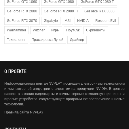
GeForce GTX 1060
GeForce GTX 1080
GeForce GTX 1080 Ti
GeForce RTX 2080
GeForce RTX 2080 Ti
GeForce RTX 3060
GeForce RTX 3070
Gigabyte
MSI
NVIDIA
Resident Evil
Warhammer
Witcher
Игры
Ноутбук
Скриншоты
Технологии
Трассировка Лучей
Драйвер
О ПРОЕКТЕ
Информационный портал NVPLAY посвящен электронным технологиям
и компьютерной индустрии с акцентом на продукции NVIDIA. В центре
нашего внимания видеокарты и компьютерные комплектующие, игры и
игровые устройства, сопутствующее программное обеспечение и новые
технологии.
Правила сайта NVPLAY