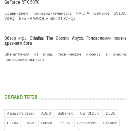
GeForce RTX 5070
Сравниваем производительность NVIDIA GeForce 591.86
WHQL, 595.79 WHQL и 596.21 WHQL
Обзор игры Cthulhu: The Cosmic Abyss. Головоломки против
древнего бога
Впечатления от игры, технические нюансы и анализ
производительности
ОБЛАКО ТЕГОВ
Assassin's Creed
ASUS
Battlefield
Call Of Duty
DLSS
DOOM
EVGA
Fallout
Far Cry
GameWorks
GeForce