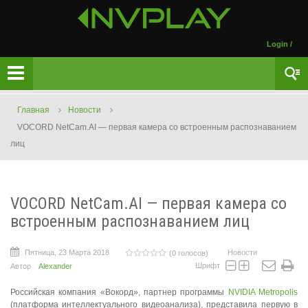
Login
/
Главная
Новости
VOCORD NetCam.AI — первая камера со встроенным распознаванием
лиц
VOCORD NetCam.AI — первая камера со
встроенным распознаванием лиц
Пятница, 23 Марта 2018
Новости
(0 голосов)
Шрифт
Автор
Alexander
Российская компания «Вокорд», партнер программы
NVIDIA Metropolis
(платформа интеллектуального видеоанализа), представила первую в