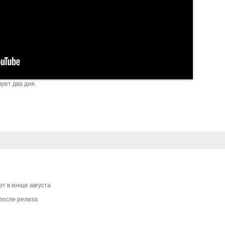
ует два дня.
т в конце августа
 после релиза