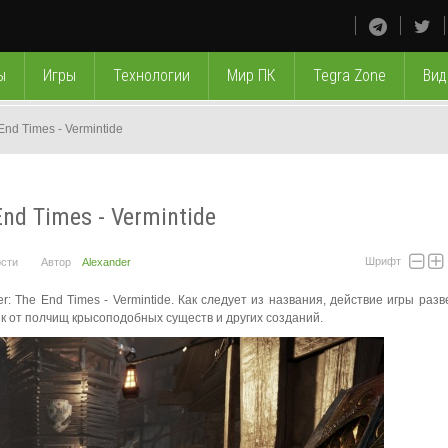
ы
Игры
Технологии
Мир ПК
Tegra Zone
Вид
nd Times - Vermintide
d Times - Vermintide
Шрифт
сти
Автор
Alexander
 The End Times - Vermintide. Как следует из названия, действие игры разв
 от полчищ крысоподобных существ и других созданий.