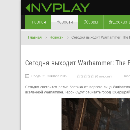
Главная
Новости
Обзоры
Видеокарт
Главная
Новости
Сегодня выходит Warhammer: The E
Сегодня выходит Warhammer: The En
Среда, 21 Октября 2015
Ново
(0 голосов)
Сегодня состоится релиз боевика от первого лица Warhammer:
вселенной Warhammer. Герои будут отбивать город Юбершрайк