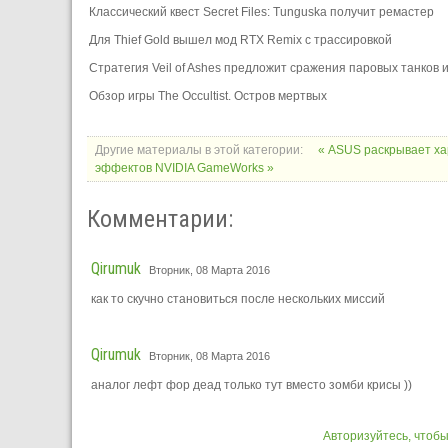
Классический квест Secret Files: Tunguska получит ремастер
Для Thief Gold вышел мод RTX Remix с трассировкой
Стратегия Veil of Ashes предложит сражения паровых танков
Обзор игры The Occultist. Остров мертвых
Другие материалы в этой категории:
« ASUS раскрывает хар
эффектов NVIDIA GameWorks »
Комментарии:
Qirumuk
Вторник, 08 Марта 2016
как то скучно становиться после нескольких миссий
Qirumuk
Вторник, 08 Марта 2016
аналог лефт фор деад только тут вместо зомби крисы ))
Авторизуйтесь, чтоб