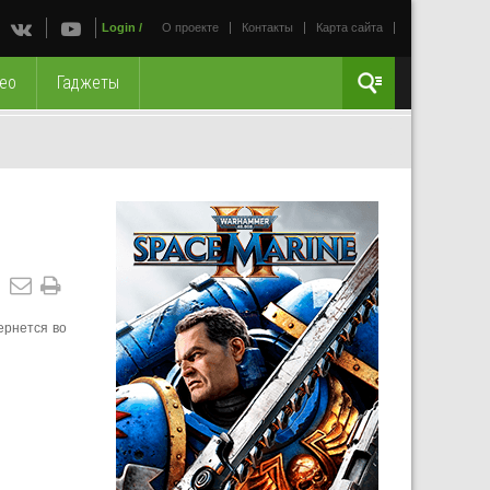
Login
/
О проекте
Контакты
Карта сайта
ео
Гаджеты
ернется во