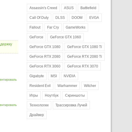
Assassin's Creed
ASUS
Battlefield
Call Of Duty
DLSS
DOOM
EVGA
Fallout
Far Cry
GameWorks
GeForce
GeForce GTX 1060
ддержку
GeForce GTX 1080
GeForce GTX 1080 Ti
GeForce RTX 2080
GeForce RTX 2080 Ti
GeForce RTX 3060
GeForce RTX 3070
Gigabyte
MSI
NVIDIA
ентировать
Resident Evil
Warhammer
Witcher
Игры
Ноутбук
Скриншоты
ентировать
Технологии
Трассировка Лучей
Драйвер