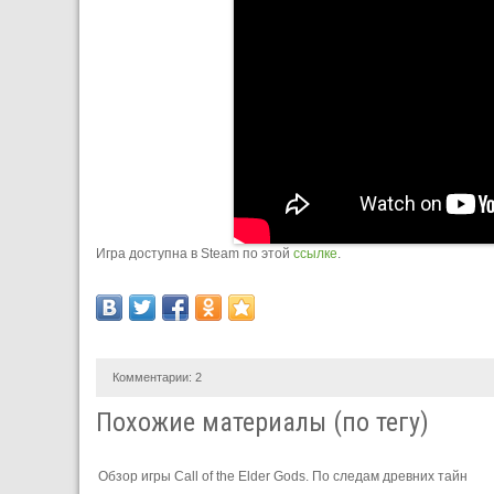
Игра доступна в Steam по этой
ссылке
.
Комментарии:
2
Похожие материалы (по тегу)
Обзор игры Call of the Elder Gods. По следам древних тайн