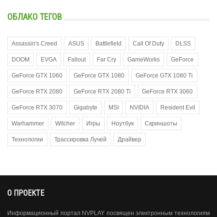
ОБЛАКО ТЕГОВ
Assassin's Creed
ASUS
Battlefield
Call Of Duty
DLSS
DOOM
EVGA
Fallout
Far Cry
GameWorks
GeForce
GeForce GTX 1060
GeForce GTX 1080
GeForce GTX 1080 Ti
GeForce RTX 2080
GeForce RTX 2080 Ti
GeForce RTX 3060
GeForce RTX 3070
Gigabyte
MSI
NVIDIA
Resident Evil
Warhammer
Witcher
Игры
Ноутбук
Скриншоты
Технологии
Трассировка Лучей
Драйвер
О ПРОЕКТЕ
Информационный портал NVPLAY посвящен электронным технологиям