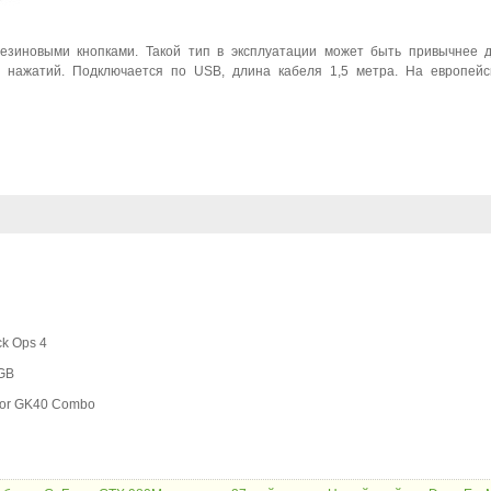
резиновыми кнопками. Такой тип в эксплуатации может быть привычнее 
 нажатий. Подключается по USB, длина кабеля 1,5 метра. На европейс
ck Ops 4
RGB
igor GK40 Combo