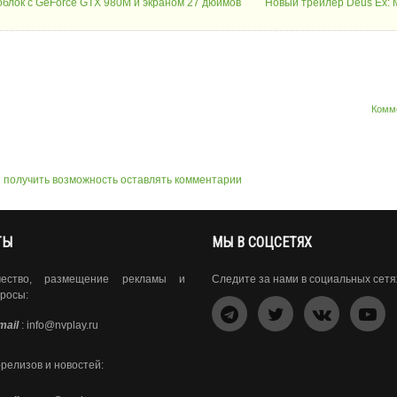
облок с GeForce GTX 980M и экраном 27 дюймов
Новый трейлер Deus Ex: 
Комм
ы получить возможность оставлять комментарии
ТЫ
МЫ В СОЦСЕТЯХ
чество, размещение рекламы и
Следите за нами в социальных сетя
росы:
mail
:
info@nvplay.ru
-релизов и новостей: