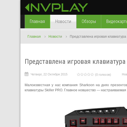
Главная
Новости
Обзоры
Видеокарт
Главная
Новости
Представлена игровая клавиатура 
Представлена игровая клавиатура S
Четверг, 22 Октября 2015
Но
(0 голосов)
Малоизвестная у нас компания Sharkoon на днях презентов
клавиатуры Skiller PRO. Главное новшество — настраиваемая