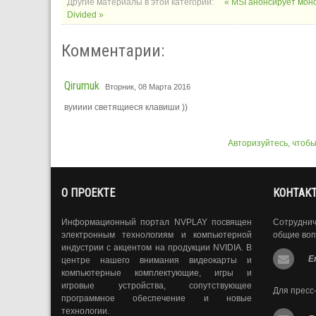
Другие материалы в этой категории:
« MSI анонсирует мон
Divided »
Комментарии:
Qirumuk
Вторник, 08 Марта 2016
вуииии светящиеся клавиши ))
Авторизуйтесь, чтоб
О ПРОЕКТЕ
КОНТАК
Информационный портал NVPLAY посвящен
Сотрудни
электронным технологиям и компьютерной
общие воп
индустрии с акцентом на продукции NVIDIA. В
E
центре нашего внимания видеокарты и
компьютерные комплектующие, игры и
игровые устройства, сопутствующее
Для пресс
программное обеспечение и новые
технологии.