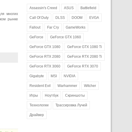
Assassin's Creed
ASUS
Battlefield
для многих
Call Of Duty
DLSS
DOOM
EVGA
ком рынке
Fallout
Far Cry
GameWorks
GeForce
GeForce GTX 1060
GeForce GTX 1080
GeForce GTX 1080 Ti
GeForce RTX 2080
GeForce RTX 2080 Ti
GeForce RTX 3060
GeForce RTX 3070
Gigabyte
MSI
NVIDIA
Resident Evil
Warhammer
Witcher
Игры
Ноутбук
Скриншоты
Технологии
Трассировка Лучей
Драйвер