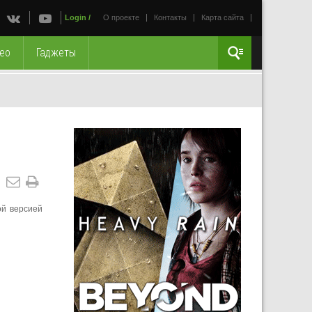
Login
/
О проекте
Контакты
Карта сайта
ео
Гаджеты
ой версией