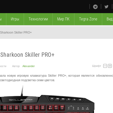
ы
Игры
Технологии
Мир ПК
Tegra Zone
Вид
Sharkoon Skiller PRO+
harkoon Skiller PRO+
Шрифт
вости
Автор
Alexander
ала новую игровую клавиатура Skiller PRO+, которая является обновленн
 светодиодная подсветка семи цветов.