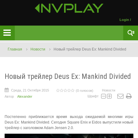
Login
/
Главная
Новости
Новый трейлер Deus Ex: Mankind Divided
Новый трейлер Deus Ex: Mankind Divided
Среда, 21 Октября 2015
Новости
(0 голосов)
Шрифт
Автор
Alexander
Постепенно приближается время выхода ожидаемой многими игры
Deus Ex: Mankind Divided. Сегодня Square Enix и Eidos выпустили новый
трейлер с заголовком Adam Jensen 2.0.