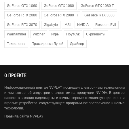
GeForce GTX 1060
GeForce GTX 1080
GeForce GTX 1080 Ti
GeForce RTX 2080
GeForce RTX 2080 Ti
GeForce RTX 3060
GeForce RTX 3070
Gigabyte
MSI
NVIDIA
Resident Evil
Warhammer
Witcher
Игры
Ноутбук
Скриншоты
Технологии
Трассировка Лучей
Драйвер
О ПРОЕКТЕ
Информационный портал NVPLAY посвящен электронным технологиям
и компьютерной индустрии с акцентом на продукции NVIDIA. В центре
нашего внимания видеокарты и компьютерные комплектующие, игры и
игровые устройства, сопутствующее программное обеспечение и новые
технологии.
Правила сайта NVPLAY