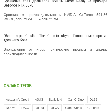
Сравнение трех драйверов NVIDIA Game Ready на примере
GeForce RTX 5070
Сравниваем производительность NVIDIA GeForce 591.86
WHQL, 595.79 WHQL и 596.21 WHQL
Обзор игры Cthulhu: The Cosmic Abyss. Головоломки против
древнего бога
Впечатления от игры, технические нюансы и анализ
производительности
ОБЛАКО ТЕГОВ
Assassin's Creed
ASUS
Battlefield
Call Of Duty
DLSS
DOOM
EVGA
Fallout
Far Cry
GameWorks
GeForce