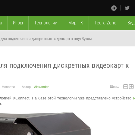
ы
Игры
Технологии
Мир ПК
Tegra Zone
Вид
 для подключения дискретных видеокарт к ноутбукам
для подключения дискретных видеокарт к
Шрифт
Новости
Автор
Alexander
логией XConnect. На базе этой технологии уже представлено устройство
R
.