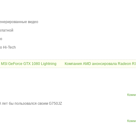
сгенерированные видео
платной
ью
o Hi-Tech
MSI GeForce GTX 1080 Lightning
Компания AMD анонсировала Radeon RX
Комм
00 лет бы пользовался своим G750JZ
Комм