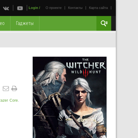
Login
/
О проекте
Контакты
Карта сайта
ео
Гаджеты
azer Core
.