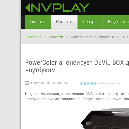
Главная
Новости
Обзоры
Видеокарт
Главная
Новости
PowerColor анонсирует DEVIL BOX
PowerColor анонсирует DEVIL BOX 
ноутбукам
Понедельник, 30 Мая 2016
(1 Голосовать)
Недавно мы писали, что компания AMD работает над техно
Теперь аналогичную станцию анонсирует компания PowerColor