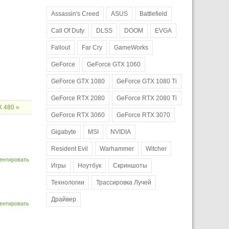
Assassin's Creed
ASUS
Battlefield
Call Of Duty
DLSS
DOOM
EVGA
Fallout
Far Cry
GameWorks
GeForce
GeForce GTX 1060
GeForce GTX 1080
GeForce GTX 1080 Ti
GeForce RTX 2080
GeForce RTX 2080 Ti
 480 »
GeForce RTX 3060
GeForce RTX 3070
Gigabyte
MSI
NVIDIA
Resident Evil
Warhammer
Witcher
ентировать
Игры
Ноутбук
Скриншоты
Технологии
Трассировка Лучей
Драйвер
ентировать