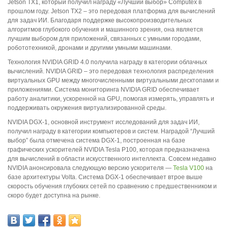
Jetson TX1, который получил награду «Лучший выбор» Computex в
прошлом году. Jetson TX2 – это передовая платформа для вычислений
для задач ИИ. Благодаря поддержке высокопроизводительных
алгоритмов глубокого обучения и машинного зрения, она является
лучшим выбором для приложений, связанных с умными городами,
робототехникой, дронами и другими умными машинами.
Технология NVIDIA GRID 4.0 получила награду в категории облачных
вычислений. NVIDIA GRID – это передовая технология распределения
виртуальных GPU между многочисленными виртуальными десктопами и
приложениями. Система мониторинга NVIDIA GRID обеспечивает
работу аналитики, ускоренной на GPU, помогая измерять, управлять и
поддерживать окружения виртуализированной среды.
NVIDIA DGX-1, основной инструмент исследований для задач ИИ,
получил награду в категории компьютеров и систем. Наградой “Лучший
выбор” была отмечена система DGX-1, построенная на базе
графических ускорителей NVIDIA Tesla P100, которая предназначена
для вычислений в области искусственного интеллекта. Совсем недавно
NVIDIA анонсировала следующую версию ускорителя —
Tesla V100
на
базе архитектуры Volta. Система DGX-1 обеспечивает втрое выше
скорость обучения глубоких сетей по сравнению с предшественником и
скоро будет доступна на рынке.