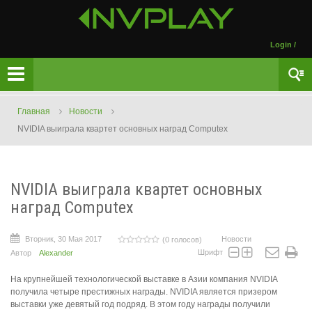
Login
/
Главная
Новости
NVIDIA выиграла квартет основных наград Computex
NVIDIA выиграла квартет основных
наград Computex
Вторник, 30 Мая 2017
Новости
(0 голосов)
Шрифт
Автор
Alexander
На крупнейшей технологической выставке в Азии компания NVIDIA
получила четыре престижных награды. NVIDIA является призером
выставки уже девятый год подряд. В этом году награды получили