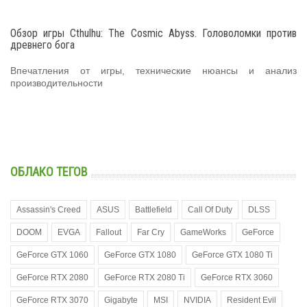
Обзор игры Cthulhu: The Cosmic Abyss. Головоломки против
древнего бога
Впечатления от игры, технические нюансы и анализ
производительности
ОБЛАКО ТЕГОВ
Assassin's Creed
ASUS
Battlefield
Call Of Duty
DLSS
DOOM
EVGA
Fallout
Far Cry
GameWorks
GeForce
GeForce GTX 1060
GeForce GTX 1080
GeForce GTX 1080 Ti
GeForce RTX 2080
GeForce RTX 2080 Ti
GeForce RTX 3060
GeForce RTX 3070
Gigabyte
MSI
NVIDIA
Resident Evil