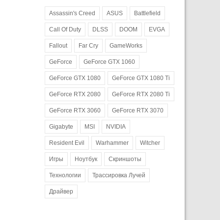
Assassin's Creed
ASUS
Battlefield
Call Of Duty
DLSS
DOOM
EVGA
Fallout
Far Cry
GameWorks
GeForce
GeForce GTX 1060
GeForce GTX 1080
GeForce GTX 1080 Ti
GeForce RTX 2080
GeForce RTX 2080 Ti
GeForce RTX 3060
GeForce RTX 3070
Gigabyte
MSI
NVIDIA
Resident Evil
Warhammer
Witcher
Игры
Ноутбук
Скриншоты
Технологии
Трассировка Лучей
Драйвер