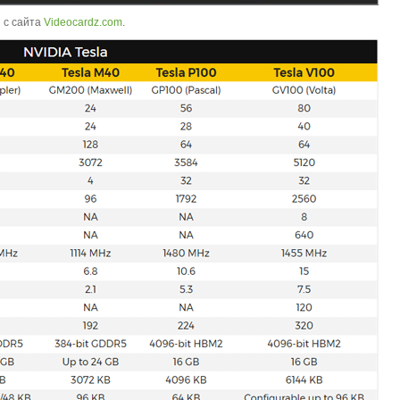
 с сайта
Videocardz.com
.