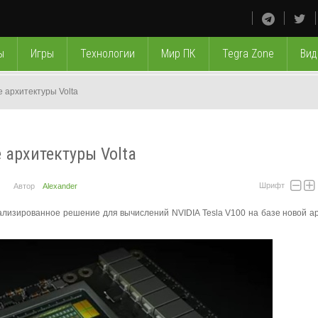
ы
Игры
Технологии
Мир ПК
Tegra Zone
Вид
е архитектуры Volta
е архитектуры Volta
Шрифт
Автор
Alexander
лизированное решение для вычислений NVIDIA Tesla V100 на базе новой а