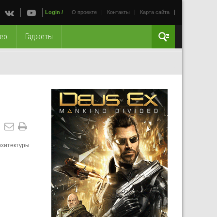
Login
/
О проекте
Контакты
Карта сайта
ео
Гаджеты
рхитектуры