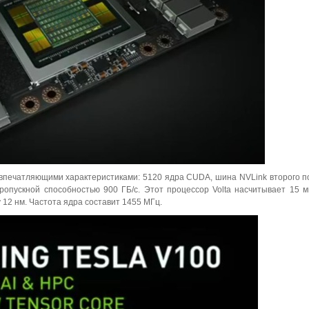
с впечатляющими характеристиками: 5120 ядра CUDA, шина NVLink второго п
ропускной способностью 900 ГБ/с. Этот процессор Volta насчитывает 15 
 12 нм. Частота ядра составит 1455 МГц.