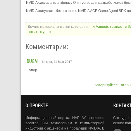
NVIDIA сделала платформу Omniverse для разработчиков бес
NVIDIA запускает бета-версию NVIDIA ACE Game Agent SDK для
Другие материалы в этой категории:
« Vanquish выйдет в 
архитектуре »
Комментарии:
BUGAI
Четверг, 11 Мая 2017
Супер
Авторизуйтесь, чтоб
О ПРОЕКТЕ
КОНТАК
Информационный портал NVPLAY посвящен
Сотрудни
электронным технологиям и компьютерной
общие воп
индустрии с акцентом на продукции NVIDIA. В