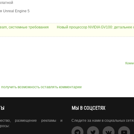
платной
 Unreal Engine 5
Steam, системные требования
Новый процессор NVIDIA GV100: детальнее 
Комм
ы получить возможность оставлять комментарии
ТЫ
МЫ В СОЦСЕТЯХ
чество, размещение рекламы и
Следите за нами в социальных сетя
росы: