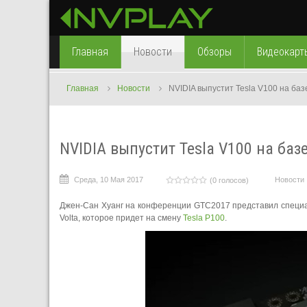
Главная
Новости
Обзоры
Видеокарт
Главная
Новости
NVIDIA выпустит Tesla V100 на баз
NVIDIA выпустит Tesla V100 на баз
Среда, 10 Мая 2017
Новости
(0 голосов)
Джен-Сан Хуанг на конференции GTC2017 представил специа
Volta, которое придет на смену
Tesla P100
.