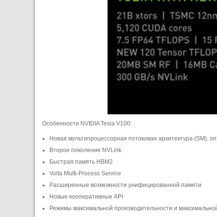
Особенности NVIDIA Tesla V100:
Новая мультипроцессорная потоковая архитектура (SM), о
Второе поколение NVLink
Быстрая память HBM2
Volta Multi-Process Service
Расширенные возможности унифицированной памяти
Новые кооперативные API
Режимы максимальной производительности и максимально