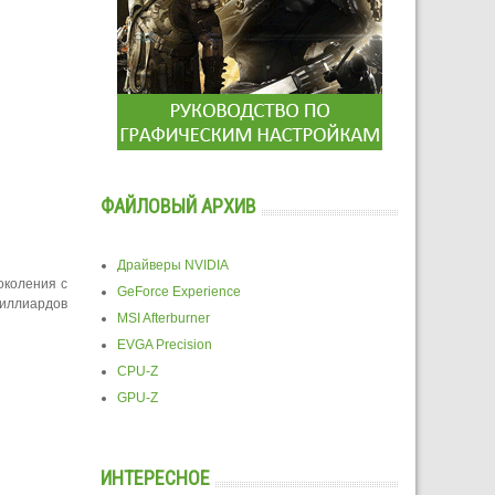
ФАЙЛОВЫЙ АРХИВ
Драйверы NVIDIA
околения с
GeForce Experience
миллиардов
MSI Afterburner
EVGA Precision
CPU-Z
GPU-Z
ИНТЕРЕСНОЕ