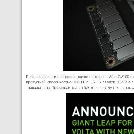
В основе новинки процессор нового поколения Volta GV100 
пропускной способностью 300 ГБ/с, 16 ГБ памяти HBM2 с п
транзисторов. Производиться он будет по новому техпроцессу