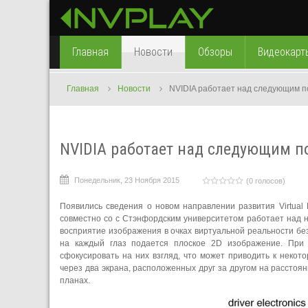
Главная
Новости
Обзоры
Видеокарт
Главная
Новости
NVIDIA работает над следующим п
NVIDIA работает над следующим п
Понедельник, 23 Ноября 2015
(0 голосов)
Появились сведения о новом направлении развития Virtual 
совместно со с Стэнфордским университетом работает над но
восприятие изображения в очках виртуальной реальности бе
на каждый глаз подается плоское 2D изображение. При 
сфокусировать на них взгляд, что может приводить к неко
через два экрана, расположенных друг за другом на расстоя
планах.