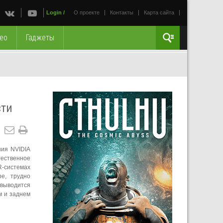
Login
/
О проекте
Контакты
Карта сайта
ео
Гаджеты
сти
ния NVIDIA
тественное
R-системах
е, трудно
 выводится
м и заднем