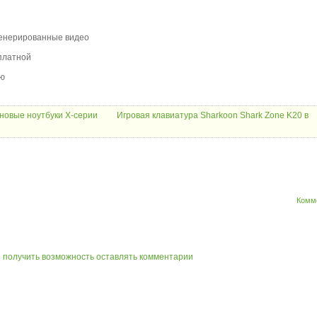
сгенерированные видео
платной
ью
новые ноутбуки X-серии
Игровая клавиатура Sharkoon Shark Zone K20 в
Комм
ы получить возможность оставлять комментарии