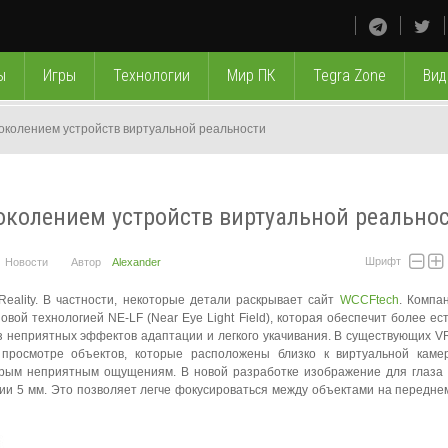
ы
Игры
Технологии
Мир ПК
Tegra Zone
Вид
околением устройств виртуальной реальности
околением устройств виртуальной реально
Шрифт
Новости
Автор
Alexander
Reality. В частности, некоторые детали раскрывает сайт
WCCFtech
. Компа
вой технологией NE-LF (Near Eye Light Field), которая обеспечит более ес
з неприятных эффектов адаптации и легкого укачивания. В существующих V
просмотре объектов, которые расположены близко к виртуальной камер
торым неприятным ощущениям. В новой разработке изображение для глаза
нии 5 мм. Это позволяет легче фокусироваться между объектами на передне