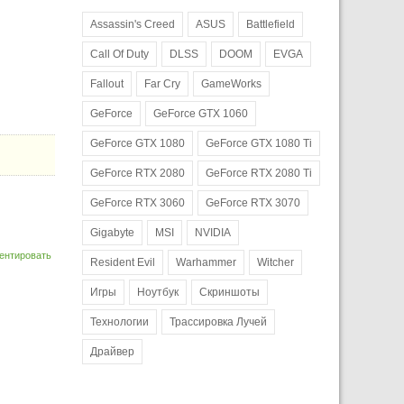
Assassin's Creed
ASUS
Battlefield
Call Of Duty
DLSS
DOOM
EVGA
Fallout
Far Cry
GameWorks
GeForce
GeForce GTX 1060
GeForce GTX 1080
GeForce GTX 1080 Ti
GeForce RTX 2080
GeForce RTX 2080 Ti
GeForce RTX 3060
GeForce RTX 3070
Gigabyte
MSI
NVIDIA
ентировать
Resident Evil
Warhammer
Witcher
Игры
Ноутбук
Скриншоты
Технологии
Трассировка Лучей
Драйвер