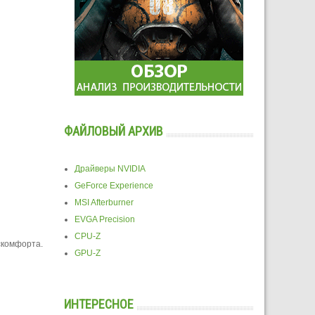
ФАЙЛОВЫЙ АРХИВ
Драйверы NVIDIA
GeForce Experience
MSI Afterburner
EVGA Precision
CPU-Z
скомфорта.
GPU-Z
ИНТЕРЕСНОЕ