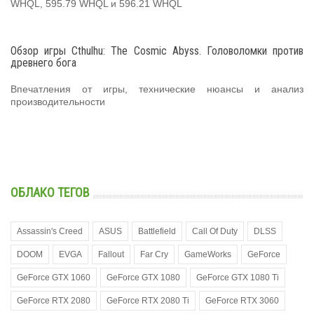
WHQL, 595.79 WHQL и 596.21 WHQL
Обзор игры Cthulhu: The Cosmic Abyss. Головоломки против
древнего бога
Впечатления от игры, технические нюансы и анализ
производительности
ОБЛАКО ТЕГОВ
Assassin's Creed
ASUS
Battlefield
Call Of Duty
DLSS
DOOM
EVGA
Fallout
Far Cry
GameWorks
GeForce
GeForce GTX 1060
GeForce GTX 1080
GeForce GTX 1080 Ti
GeForce RTX 2080
GeForce RTX 2080 Ti
GeForce RTX 3060