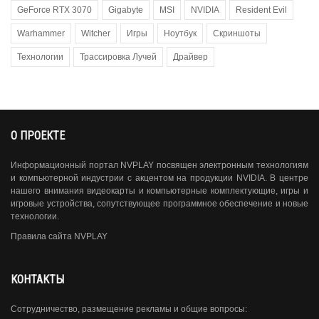
GeForce RTX 3070
Gigabyte
MSI
NVIDIA
Resident Evil
Warhammer
Witcher
Игры
Ноутбук
Скриншоты
Технологии
Трассировка Лучей
Драйвер
О ПРОЕКТЕ
Информационный портал NVPLAY посвящен электронным технологиям
и компьютерной индустрии с акцентом на продукции NVIDIA. В центре
нашего внимания видеокарты и компьютерные комплектующие, игры и
игровые устройства, сопутствующее программное обеспечение и новые
технологии.
Правила сайта NVPLAY
КОНТАКТЫ
Сотрудничество, размещение рекламы и общие вопросы: