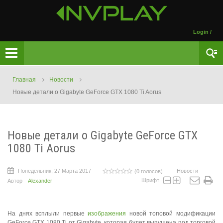
Login
/
Главная
Новости
Новые детали о Gigabyte GeForce GTX 1080 Ti Aorus
Новые детали о Gigabyte GeForce GTX
1080 Ti Aorus
Понедельник, 27 Марта 2017
Новости
(0 голосов)
Шрифт
Автор
Alexander
На днях всплыли первые
изображения
новой топовой модификации
GeForce GTX 1080 Ti от Gigabyte, которая будет выпущена под торговой