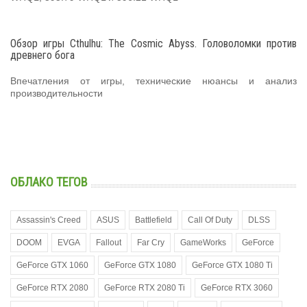
Обзор игры Cthulhu: The Cosmic Abyss. Головоломки против
древнего бога
Впечатления от игры, технические нюансы и анализ
производительности
ОБЛАКО ТЕГОВ
Assassin's Creed
ASUS
Battlefield
Call Of Duty
DLSS
DOOM
EVGA
Fallout
Far Cry
GameWorks
GeForce
GeForce GTX 1060
GeForce GTX 1080
GeForce GTX 1080 Ti
GeForce RTX 2080
GeForce RTX 2080 Ti
GeForce RTX 3060