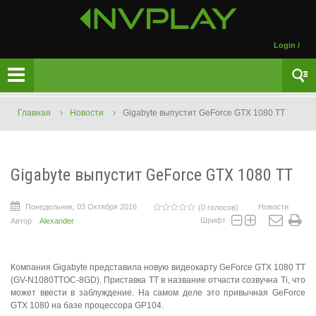
Login
/
Главная
Новости
Gigabyte выпустит GeForce GTX 1080 TT
Gigabyte выпустит GeForce GTX 1080 TT
Понедельник, 03 Октября 2016
Новости
(0 голосов)
Шрифт
Автор
Alexander
Компания Gigabyte представила новую видеокарту GeForce GTX 1080 TT
(GV-N1080TTOC-8GD). Приставка TT в название отчасти созвучна Ti, что
может ввести в заблуждение. На самом деле это привычная GeForce
GTX 1080 на базе процессора GP104.