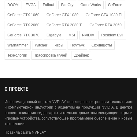
DOOM
EVGA
Fallout
Far Cry
GameWorks
GeForce
GeForce GTX 1060
GeForce GTX 1080
GeForce GTX 1080 Ti
GeForce RTX 2080
GeForce RTX 2080 Ti
GeForce RTX 3060
GeForce RTX 3070
Gigabyte
MSI
NVIDIA
Resident Evil
Warhammer
Witcher
Игры
Ноутбук
Скриншоты
Технологии
Трассировка Лучей
Драйвер
О ПРОЕКТЕ
Информационный портал NVPLAY посвящен электронным технологиям
и компьютерной индустрии с акцентом на продукции NVIDIA. В центре
нашего внимания видеокарты и компьютерные комплектующие, игры и
игровые устройства, сопутствующее программное обеспечение и новые
технологии.
Правила сайта NVPLAY