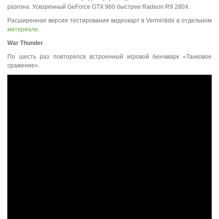
разгона. Ускоренный GeForce GTX 960 быстрее Radeon R9 280X.
Расширенная версия тестирования видеокарт в Vermintide в отдельном
материале
.
War
Thunder
По шесть раз повторялся встроенный игровой бенчмарк «Танковое
сражение».