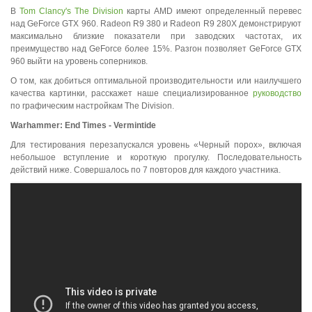
В
Tom Clancy's The Division
карты AMD имеют определенный перевес
над GeForce GTX 960. Radeon R9 380 и Radeon R9 280X демонстрируют
максимально близкие показатели при заводских частотах, их
преимущество над GeForce более 15%. Разгон позволяет GeForce GTX
960 выйти на уровень соперников.
О том, как добиться оптимальной производительности или наилучшего
качества картинки, расскажет наше специализированное
руководство
по графическим настройкам The Division.
Warhammer
:
End
Times
-
Vermintide
Для тестирования перезапускался уровень «Черный порох», включая
небольшое вступление и короткую прогулку. Последовательность
действий ниже. Совершалось по 7 повторов для каждого участника.