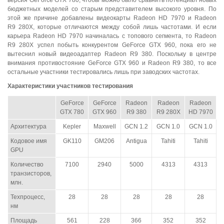
версия GeForce GTX 780, чтобы можно было сравнить потенциал новых
бюджетных моделей со старым представителем высокого уровня. По
этой же причине добавлены видеокарты Radeon HD 7970 и Radeon
R9 280X, которые отличаются между собой лишь частотами. И если
карьера Radeon HD 7970 начиналась с топового сегмента, то Radeon
R9 280X успел побыть конкурентом GeForce GTX 960, пока его не
вытеснил новый видеоадаптер Radeon R9 380. Поскольку в центре
внимания противостояние GeForce GTX 960 и Radeon R9 380, то все
остальные участники тестировались лишь при заводских частотах.
Характеристики участников тестирования
GeForce
GeForce
Radeon
Radeon
Radeon
GTX 780
GTX 960
R9 380
R9 280X
HD 7970
Архитектура
Kepler
Maxwell
GCN 1.2
GCN 1.0
GCN 1.0
Кодовое имя
GK110
GM206
Antigua
Tahiti
Tahiti
GPU
Количество
7100
2940
5000
4313
4313
транзисторов,
млн.
Техпроцесс,
28
28
28
28
28
нм
Площадь
561
228
366
352
352