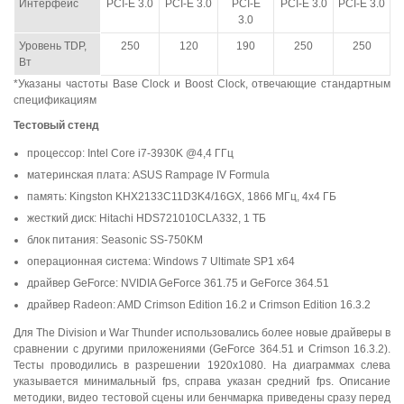
Интерфейс
PCI-E 3.0
PCI-E 3.0
PCI-E
PCI-E 3.0
PCI-E 3.0
3.0
Уровень TDP,
250
120
190
250
250
Вт
*Указаны частоты Base Clock и Boost Clock, отвечающие стандартным
спецификациям
Тестовый
стенд
процессор: Intel Core i7-3930K @4,4 ГГц
материнская плата: ASUS Rampage IV Formula
память: Kingston KHX2133C11D3K4/16GX, 1866 МГц, 4x4 ГБ
жесткий диск: Hitachi HDS721010CLA332, 1 TБ
блок питания: Seasonic SS-750KM
операционная система: Windows 7 Ultimate SP1 x64
драйвер GeForce: NVIDIA GeForce 361.75 и GeForce 364.51
драйвер Radeon: AMD Crimson Edition 16.2 и Crimson Edition 16.3.2
Для The Division и War Thunder использовались более новые драйверы в
сравнении с другими приложениями (GeForce 364.51 и Crimson 16.3.2).
Тесты проводились в разрешении 1920x1080. На диаграммах слева
указывается минимальный fps, справа указан средний fps. Описание
методики, видео тестовой сцены или бенчмарка приведены сразу перед