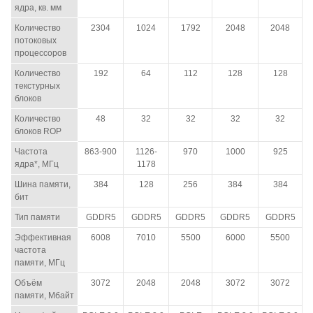
ядра, кв. мм
Количество
2304
1024
1792
2048
2048
потоковых
процессоров
Количество
192
64
112
128
128
текстурных
блоков
Количество
48
32
32
32
32
блоков ROP
Частота
863-900
1126-
970
1000
925
ядра*, МГц
1178
Шина памяти,
384
128
256
384
384
бит
Тип памяти
GDDR5
GDDR5
GDDR5
GDDR5
GDDR5
Эффективная
6008
7010
5500
6000
5500
частота
памяти, МГц
Объём
3072
2048
2048
3072
3072
памяти, Мбайт