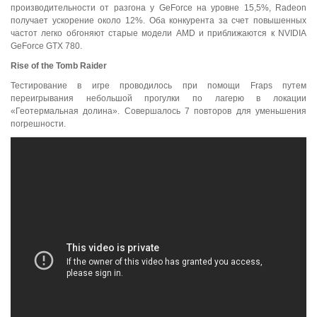
производительности от разгона у GeForce на уровне 15,5%, Radeon
получает ускорение около 12%. Оба конкурента за счет повышенных
частот легко обгоняют старые модели AMD и приближаются к NVIDIA
GeForce GTX 780.
Rise
of
the
Tomb
Raider
Тестирование в игре проводилось при помощи Fraps путем
переигрывания небольшой прогулки по лагерю в локации
«Геотермальная долина». Совершалось 7 повторов для уменьшения
погрешности.