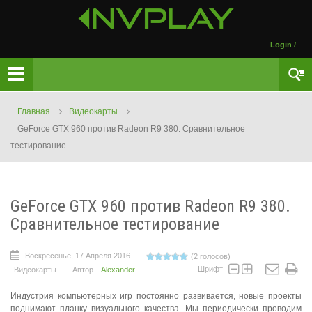
Login
/
Главная
Видеокарты
GeForce GTX 960 против Radeon R9 380. Сравнительное
тестирование
GeForce GTX 960 против Radeon R9 380.
Сравнительное тестирование
Воскресенье, 17 Апреля 2016
(2 голосов)
Шрифт
Видеокарты
Автор
Alexander
Индустрия компьютерных игр постоянно развивается, новые проекты
поднимают планку визуального качества. Мы периодически проводим