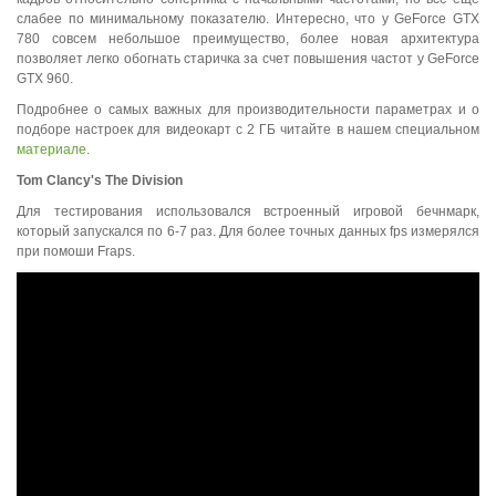
слабее по минимальному показателю. Интересно, что у GeForce GTX
780 совсем небольшое преимущество, более новая архитектура
позволяет легко обогнать старичка за счет повышения частот у GeForce
GTX 960.
Подробнее о самых важных для производительности параметрах и о
подборе настроек для видеокарт с 2 ГБ читайте в нашем специальном
материале
.
Tom
Clancy
'
s
The
Division
Для тестирования использовался встроенный игровой бечнмарк,
который запускался по 6-7 раз. Для более точных данных fps измерялся
при помоши Fraps.