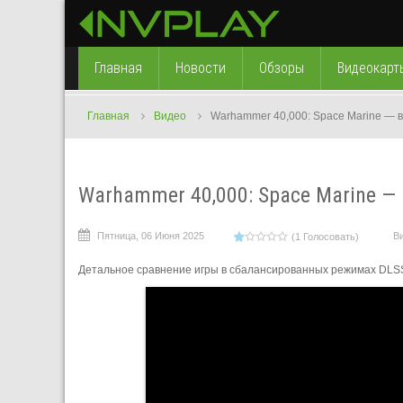
Главная
Новости
Обзоры
Видеокарт
Главная
Видео
Warhammer 40,000: Space Marine — 
Warhammer 40,000: Space Marine —
Пятница, 06 Июня 2025
В
(1 Голосовать)
Детальное сравнение игры в сбалансированных режимах DLS