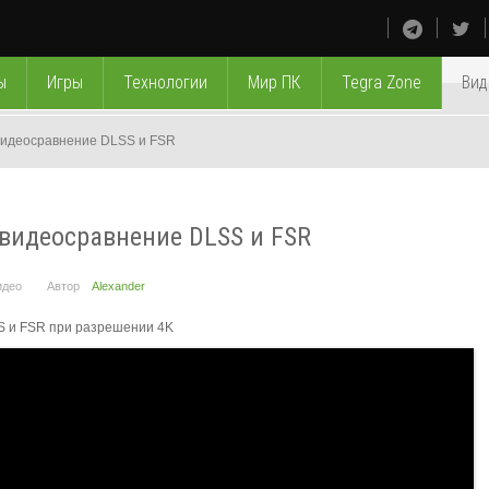
ы
Игры
Технологии
Мир ПК
Tegra Zone
Вид
видеосравнение DLSS и FSR
 видеосравнение DLSS и FSR
идео
Автор
Alexander
S и FSR при разрешении 4K