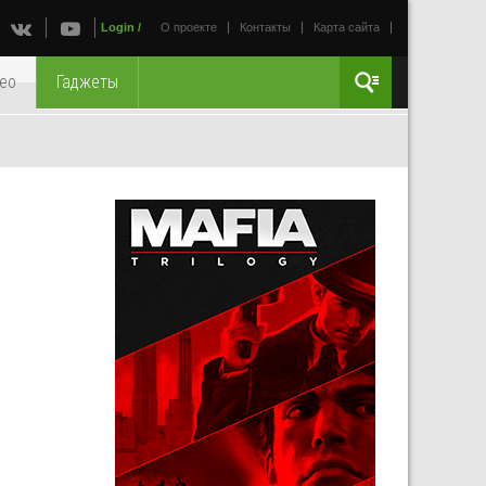
Login
/
О проекте
Контакты
Карта сайта
ео
Гаджеты