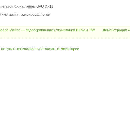
eneration 6X на любом GPU DX12
 и улучшена трассировка лучей
Space Marine — видеосравнение сглаживания DLAA и TAA
Демонстрация 4
ы получить возможность оставлять комментарии