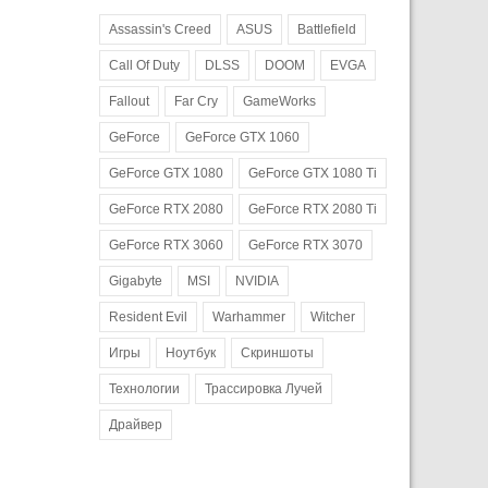
Assassin's Creed
ASUS
Battlefield
Call Of Duty
DLSS
DOOM
EVGA
Fallout
Far Cry
GameWorks
GeForce
GeForce GTX 1060
GeForce GTX 1080
GeForce GTX 1080 Ti
GeForce RTX 2080
GeForce RTX 2080 Ti
GeForce RTX 3060
GeForce RTX 3070
Gigabyte
MSI
NVIDIA
Resident Evil
Warhammer
Witcher
Игры
Ноутбук
Скриншоты
Технологии
Трассировка Лучей
Драйвер