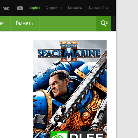
Login
/
О проекте
Контакты
Карта сайта
ео
Гаджеты