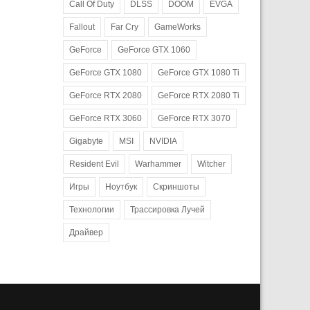
Call Of Duty
DLSS
DOOM
EVGA
Fallout
Far Cry
GameWorks
GeForce
GeForce GTX 1060
GeForce GTX 1080
GeForce GTX 1080 Ti
GeForce RTX 2080
GeForce RTX 2080 Ti
GeForce RTX 3060
GeForce RTX 3070
Gigabyte
MSI
NVIDIA
Resident Evil
Warhammer
Witcher
Игры
Ноутбук
Скриншоты
Технологии
Трассировка Лучей
Драйвер