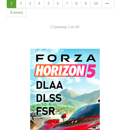
1
2
3
4
5
6
7
8
9
10
В конец
Страница 1 из 65