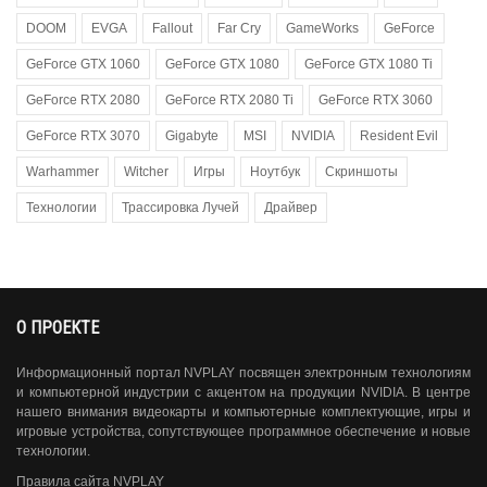
DOOM
EVGA
Fallout
Far Cry
GameWorks
GeForce
GeForce GTX 1060
GeForce GTX 1080
GeForce GTX 1080 Ti
GeForce RTX 2080
GeForce RTX 2080 Ti
GeForce RTX 3060
GeForce RTX 3070
Gigabyte
MSI
NVIDIA
Resident Evil
Warhammer
Witcher
Игры
Ноутбук
Скриншоты
Технологии
Трассировка Лучей
Драйвер
О ПРОЕКТЕ
Информационный портал NVPLAY посвящен электронным технологиям
и компьютерной индустрии с акцентом на продукции NVIDIA. В центре
нашего внимания видеокарты и компьютерные комплектующие, игры и
игровые устройства, сопутствующее программное обеспечение и новые
технологии.
Правила сайта NVPLAY