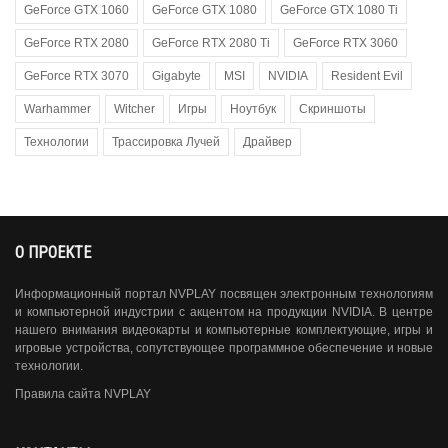
GeForce GTX 1060
GeForce GTX 1080
GeForce GTX 1080 Ti
GeForce RTX 2080
GeForce RTX 2080 Ti
GeForce RTX 3060
GeForce RTX 3070
Gigabyte
MSI
NVIDIA
Resident Evil
Warhammer
Witcher
Игры
Ноутбук
Скриншоты
Технологии
Трассировка Лучей
Драйвер
О ПРОЕКТЕ
Информационный портал NVPLAY посвящен электронным технологиям
и компьютерной индустрии с акцентом на продукции NVIDIA. В центре
нашего внимания видеокарты и компьютерные комплектующие, игры и
игровые устройства, сопутствующее программное обеспечение и новые
технологии.
Правила сайта NVPLAY