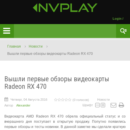
Login
/
Главная
Новости
Вышли первые обзоры видеокарты Radeon RX 470
Вышли первые обзоры видеокарты
Radeon RX 470
Четверг, 04 Августа 2016
Новости
(0 голосов)
Шрифт
Автор
Alexander
Видеокарта AMD Radeon RX 470 обрела официальный статус и со
вчерашнего дня поступает в открытую продажу. Попутно появились
первые обзоры и тесты новинки. В данной заметке мы сделали краткую