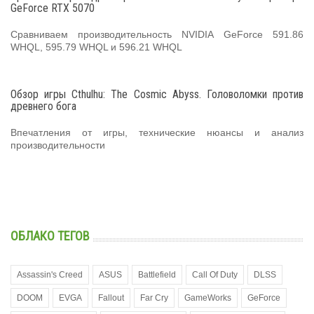
GeForce RTX 5070
Сравниваем производительность NVIDIA GeForce 591.86
WHQL, 595.79 WHQL и 596.21 WHQL
Обзор игры Cthulhu: The Cosmic Abyss. Головоломки против
древнего бога
Впечатления от игры, технические нюансы и анализ
производительности
ОБЛАКО ТЕГОВ
Assassin's Creed
ASUS
Battlefield
Call Of Duty
DLSS
DOOM
EVGA
Fallout
Far Cry
GameWorks
GeForce