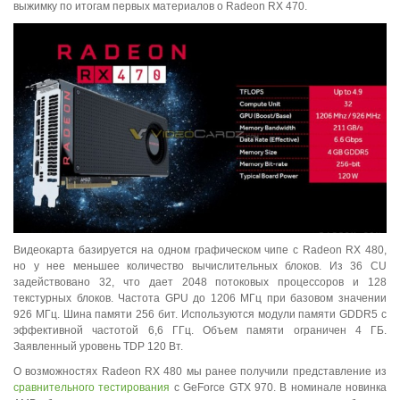
выжимку по итогам первых материалов о Radeon RX 470.
Видеокарта базируется на одном графическом чипе с Radeon RX 480,
но у нее меньшее количество вычислительных блоков. Из 36 CU
задействовано 32, что дает 2048 потоковых процессоров и 128
текстурных блоков. Частота GPU до 1206 МГц при базовом значении
926 МГц. Шина памяти 256 бит. Используются модули памяти GDDR5 с
эффективной частотой 6,6 ГГц. Объем памяти ограничен 4 ГБ.
Заявленный уровень TDP 120 Вт.
О возможностях Radeon RX 480 мы ранее получили представление из
сравнительного тестирования
с GeForce GTX 970. В номинале новинка