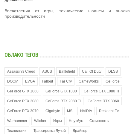
Впечатления от игры, технические нюансы и анализ
производительности
ОБЛАКО ТЕГОВ
Assassin's Creed
ASUS
Battlefield
Call Of Duty
DLSS
DOOM
EVGA
Fallout
Far Cry
GameWorks
GeForce
GeForce GTX 1060
GeForce GTX 1080
GeForce GTX 1080 Ti
GeForce RTX 2080
GeForce RTX 2080 Ti
GeForce RTX 3060
GeForce RTX 3070
Gigabyte
MSI
NVIDIA
Resident Evil
Warhammer
Witcher
Игры
Ноутбук
Скриншоты
Технологии
Трассировка Лучей
Драйвер