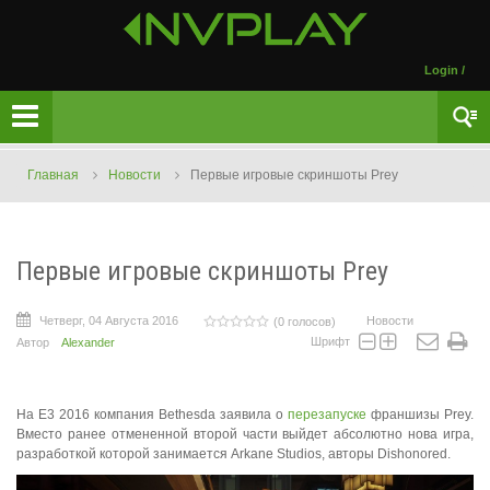
Login
/
Главная
Новости
Первые игровые скриншоты Prey
Первые игровые скриншоты Prey
Четверг, 04 Августа 2016
Новости
(0 голосов)
Шрифт
Автор
Alexander
На E3 2016 компания Bethesda заявила о
перезапуске
франшизы Prey.
Вместо ранее отмененной второй части выйдет абсолютно нова игра,
разработкой которой занимается Arkane Studios, авторы Dishonored.