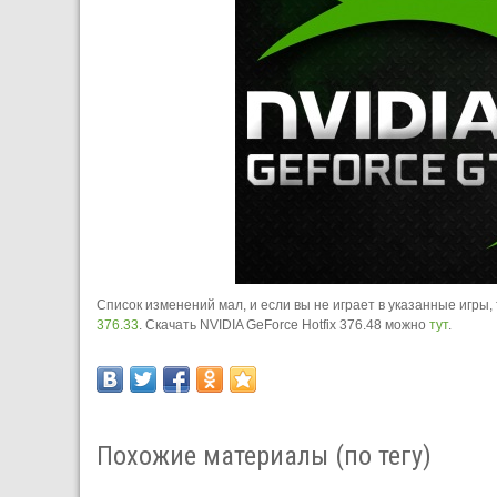
Список изменений мал, и если вы не играет в указанные иг
376.33
. Скачать NVIDIA GeForce Hotfix 376.48 можно
тут
.
Похожие материалы (по тегу)