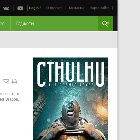
Login
/
О проекте
Контакты
Карта сайта
ео
Гаджеты
ильность в
ed Dragon.