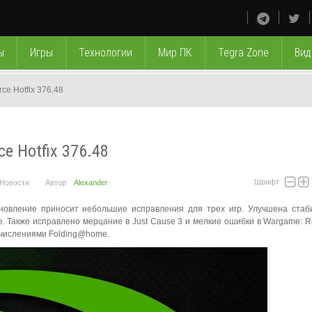
ы
Игры
Технологии
Мир ПК
Tegra Zone
Вид
e Hotfix 376.48
e Hotfix 376.48
Шрифт
Новости
Автор
Alexander
новление приносит небольшие исправления для трех игр. Улучшена стаб
име. Также исправлено мерцание в Just Cause 3 и мелкие ошибки в Wargame: R
ычислениями Folding@home.