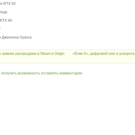
ce RTX 50
года
 RTX 40
т
ю Дженсена Хуанга
 зимние распродажи в Steam и Origin
«Ёлки 5», цифровой снег и ускорит
ы получить возможность оставлять комментарии