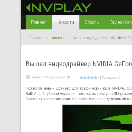
Главная
Новости
Обзоры
Видеокарт
Главная
Новости
Вышел видеодрайвер NVIDIA GeForc
Вышел видеодрайвер NVIDIA GeForc
Четверг, 22 Декабря 2016
(1 Голосовать)
Появился новый драйвер для графических карт NVIDIA. Об
Battlefield 1, убрано мерцание некоторых текстур в SLI-реж
Заявлено о решение каких-то проблем с распределенными в