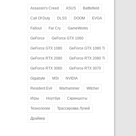
Assassin's Creed
ASUS
Battlefield
Call Of Duty
DLSS
DOOM
EVGA
Fallout
Far Cry
GameWorks
GeForce
GeForce GTX 1060
GeForce GTX 1080
GeForce GTX 1080 Ti
GeForce RTX 2080
GeForce RTX 2080 Ti
GeForce RTX 3060
GeForce RTX 3070
Gigabyte
MSI
NVIDIA
Resident Evil
Warhammer
Witcher
Игры
Ноутбук
Скриншоты
Технологии
Трассировка Лучей
Драйвер