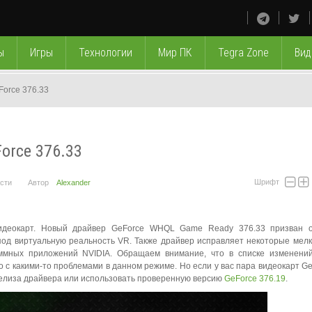
ы
Игры
Технологии
Мир ПК
Tegra Zone
Вид
Force 376.33
orce 376.33
Шрифт
сти
Автор
Alexander
видеокарт. Новый драйвер GeForce WHQL Game Ready 376.33 призван о
под виртуальную реальность VR. Также драйвер исправляет некоторые мел
ммных приложений NVIDIA. Обращаем внимание, что в списке изменений
но с какими-то проблемами в данном режиме. Но если у вас пара видеокарт Ge
релиза драйвера или использовать проверенную версию
GeForce 376.19
.