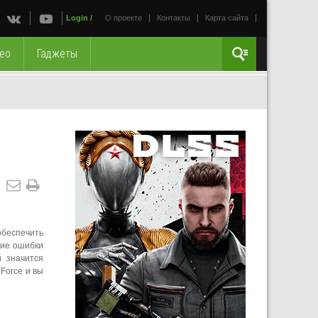
Login
/
О проекте
Контакты
Карта сайта
ео
Гаджеты
беспечить
кие ошибки
 значится
Force и вы