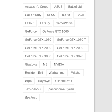
Assassin's Creed
ASUS
Battlefield
Call Of Duty
DLSS
DOOM
EVGA
Fallout
Far Cry
GameWorks
GeForce
GeForce GTX 1060
GeForce GTX 1080
GeForce GTX 1080 Ti
GeForce RTX 2080
GeForce RTX 2080 Ti
GeForce RTX 3060
GeForce RTX 3070
Gigabyte
MSI
NVIDIA
Resident Evil
Warhammer
Witcher
Игры
Ноутбук
Скриншоты
Технологии
Трассировка Лучей
Драйвер