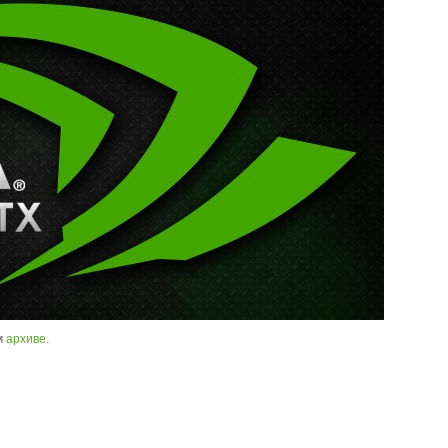
м
архиве
.