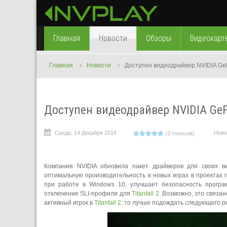
Главная
Новости
Обзоры
Видеокарт
Главная
Новости
Доступен видеодрайвер NVIDIA Ge
Доступен видеодрайвер NVIDIA GeF
Среда, 14 Декабря 2016
Ново
(2 голосов)
Компания NVIDIA обновила пакет драйверов для своих 
оптимальную производительность в новых играх в проектах 
при работе в Windows 10, улучшает безопасность програ
отключение SLI-профиля для
Titanfall 2
. Возможно, это связа
активный игрок в
Titanfall 2
, то лучше подождать следующего 