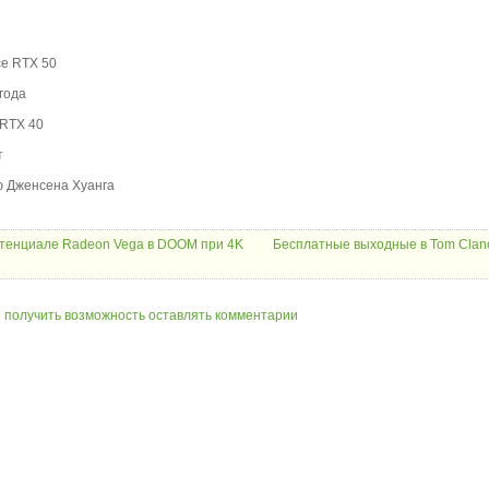
ce RTX 50
года
 RTX 40
т
ю Дженсена Хуанга
отенциале Radeon Vega в DOOM при 4K
Бесплатные выходные в Tom Clanc
ы получить возможность оставлять комментарии