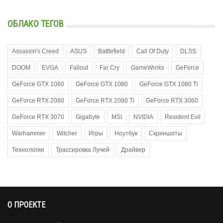
ОБЛАКО ТЕГОВ
Assassin's Creed
ASUS
Battlefield
Call Of Duty
DLSS
DOOM
EVGA
Fallout
Far Cry
GameWorks
GeForce
GeForce GTX 1060
GeForce GTX 1080
GeForce GTX 1080 Ti
GeForce RTX 2080
GeForce RTX 2080 Ti
GeForce RTX 3060
GeForce RTX 3070
Gigabyte
MSI
NVIDIA
Resident Evil
Warhammer
Witcher
Игры
Ноутбук
Скриншоты
Технологии
Трассировка Лучей
Драйвер
О ПРОЕКТЕ