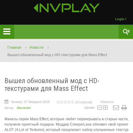
Login
/
Главная
Новости
Вышел обновленный мод с HD-текстурами для Mass Effect
Вышел обновленный мод с HD-
текстурами для Mass Effect
Четверг, 07 Февраля 2019
Новости
(0 голосов)
Шрифт
Автор
Alexander
Фанаты серии Mass Effect, которые любят переигрывать в старые части,
получили приятный подарок. Моддер CreeperLava обновил свой проект
ALOT (A Lot of Textures), который предлагает набор улучшенных текстур