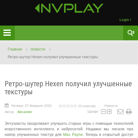
Login
/
Главная
Новости
Ретро-шутер Hexen получил улучшенные текстуры
Ретро-шутер Hexen получил улучшенные
текстуры
Четверг, 07 Февраля 2019
Новости
(0 голосов)
Шрифт
Автор
Alexander
Энтузиасты продолжают улучшать старые игры с помощью технологий
искусственного интеллекта и нейросетей. Недавно мы писали про
набор улучшенных текстур для
Max Payne
. Теперь в открытый доступ