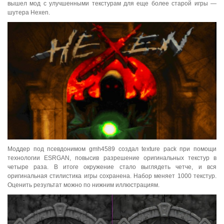
вышел мод с улучшенными текстурам для еще более старой игры —
шутера Hexen.
Моддер под псевдонимом gmh4589 создал texture pack при помощи
технологии ESRGAN, повысив разрешение оригинальных текстур в
четыре раза. В итоге окружение стало выглядеть четче, и вся
оригинальная стилистика игры сохранена. Набор меняет 1000 текстур.
Оценить результат можно по нижним иллюстрациям.