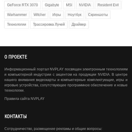
GeForce RTX 3070
Gigabyte
MSI
NVIDIA
Resident Evil
Warhammer
Witcher
Игры
Ноутбук
Скриншоты
Технологии
Трассировка Лучей
Драйвер
О ПРОЕКТЕ
Информационный портал NVPLAY посвящен электронным технологиям
и компьютерной индустрии с акцентом на продукции NVIDIA. В центре
нашего внимания видеокарты и компьютерные комплектующие, игры и
игровые устройства, сопутствующее программное обеспечение и новые
технологии.
Правила сайта NVPLAY
КОНТАКТЫ
Сотрудничество, размещение рекламы и общие вопросы: