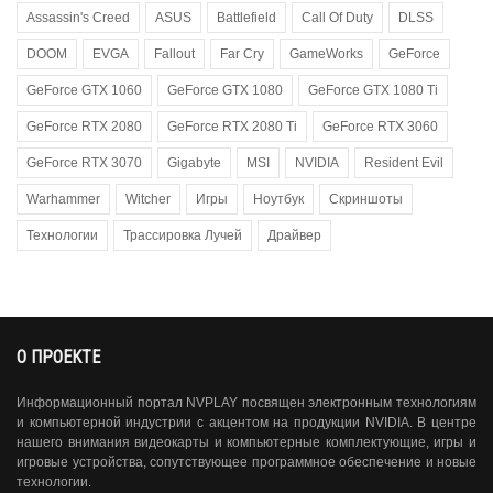
Assassin's Creed
ASUS
Battlefield
Call Of Duty
DLSS
DOOM
EVGA
Fallout
Far Cry
GameWorks
GeForce
GeForce GTX 1060
GeForce GTX 1080
GeForce GTX 1080 Ti
GeForce RTX 2080
GeForce RTX 2080 Ti
GeForce RTX 3060
GeForce RTX 3070
Gigabyte
MSI
NVIDIA
Resident Evil
Warhammer
Witcher
Игры
Ноутбук
Скриншоты
Технологии
Трассировка Лучей
Драйвер
О ПРОЕКТЕ
Информационный портал NVPLAY посвящен электронным технологиям
и компьютерной индустрии с акцентом на продукции NVIDIA. В центре
нашего внимания видеокарты и компьютерные комплектующие, игры и
игровые устройства, сопутствующее программное обеспечение и новые
технологии.