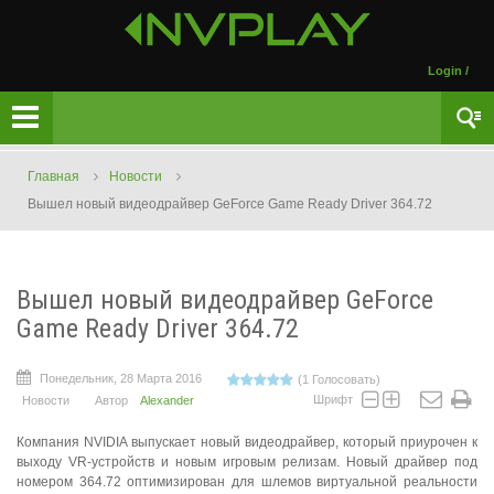
Login
/
Главная
Новости
Вышел новый видеодрайвер GeForce Game Ready Driver 364.72
Вышел новый видеодрайвер GeForce
Game Ready Driver 364.72
Понедельник, 28 Марта 2016
(1 Голосовать)
Шрифт
Новости
Автор
Alexander
Компания NVIDIA выпускает новый видеодрайвер, который приурочен к
выходу VR-устройств и новым игровым релизам. Новый драйвер под
номером 364.72 оптимизирован для шлемов виртуальной реальности