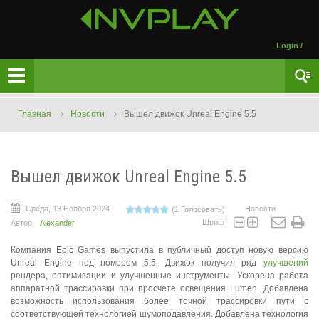
Login
/
Главная
Новости
Вышел движок Unreal Engine 5.5
Вышел движок Unreal Engine 5.5
Среда, 13 Ноября 2024
Новости
(1 Голосовать)
Шрифт
Автор
Alexander
Компания Epic Games выпустила в публичный доступ новую версию
Unreal Engine под номером 5.5. Движок получил ряд
улучшений
рендера, оптимизации и улучшенные инструменты. Ускорена работа
аппаратной трассировки при просчете освещения Lumen. Добавлена
возможность использования более точной трассировки пути с
соответствующей технологией шумоподавления. Добавлена технология