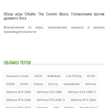
Обзор игры Cthulhu: The Cosmic Abyss. Головоломки против
древнего бога
Впечатления от игры, технические нюансы и анализ
производительности
ОБЛАКО ТЕГОВ
Assassin's Creed
ASUS
Battlefield
Call Of Duty
DLSS
DOOM
EVGA
Fallout
Far Cry
GameWorks
GeForce
GeForce GTX 1060
GeForce GTX 1080
GeForce GTX 1080 Ti
GeForce RTX 2080
GeForce RTX 2080 Ti
GeForce RTX 3060