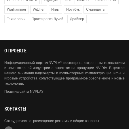
GeForce RTX 3070
Gigabyte
MSI
NVIDIA
Resident Evil
Warhammer
Witcher
Игры
Ноутбук
Скриншоты
Технологии
Трассировка Лучей
Драйвер
О ПРОЕКТЕ
Информационный портал NVPLAY посвящен электронным технологиям
и компьютерной индустрии с акцентом на продукции NVIDIA. В центре
нашего внимания видеокарты и компьютерные комплектующие, игры и
игровые устройства, сопутствующее программное обеспечение и новые
технологии.
Правила сайта NVPLAY
КОНТАКТЫ
Сотрудничество, размещение рекламы и общие вопросы: