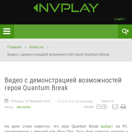
Login
/
Главная
Новости
Видео с демонстрацией возможностей героя Quantum Break
Видео с демонстрацией возможностей
героя Quantum Break
Пятница, 12 Февраля 2016
Новости
(0 голосов)
Шрифт
Автор
Alexander
На днях стало известно, что игра Quantum Break
выйдет
на PC
одновременно с версией для Xbox One. Этот факт повысит интерес к