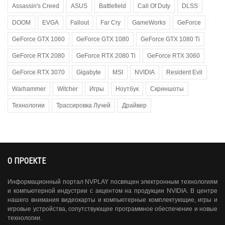
Assassin's Creed
ASUS
Battlefield
Call Of Duty
DLSS
DOOM
EVGA
Fallout
Far Cry
GameWorks
GeForce
GeForce GTX 1060
GeForce GTX 1080
GeForce GTX 1080 Ti
GeForce RTX 2080
GeForce RTX 2080 Ti
GeForce RTX 3060
GeForce RTX 3070
Gigabyte
MSI
NVIDIA
Resident Evil
Warhammer
Witcher
Игры
Ноутбук
Скриншоты
Технологии
Трассировка Лучей
Драйвер
О ПРОЕКТЕ
Информационный портал NVPLAY посвящен электронным технологиям
и компьютерной индустрии с акцентом на продукции NVIDIA. В центре
нашего внимания видеокарты и компьютерные комплектующие, игры и
игровые устройства, сопутствующее программное обеспечение и новые
технологии.