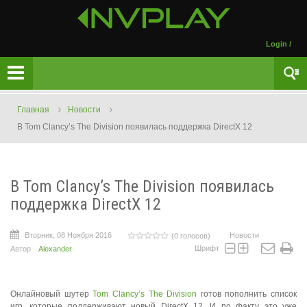
Login
/
Главная
Новости
В Tom Clancy’s The Division появилась поддержка DirectX 12
В Tom Clancy’s The Division появилась
поддержка DirectX 12
Вторник, 08 Ноября 2016
Новости
(0 голосов)
Шрифт
Автор
Alexander
Онлайновый шутер
Tom Clancy’s The Division
готов пополнить список
игр, которые поддерживают новый DirectX 12. И по факту это уже