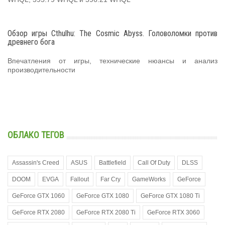
Обзор игры Cthulhu: The Cosmic Abyss. Головоломки против
древнего бога
Впечатления от игры, технические нюансы и анализ
производительности
ОБЛАКО ТЕГОВ
Assassin's Creed
ASUS
Battlefield
Call Of Duty
DLSS
DOOM
EVGA
Fallout
Far Cry
GameWorks
GeForce
GeForce GTX 1060
GeForce GTX 1080
GeForce GTX 1080 Ti
GeForce RTX 2080
GeForce RTX 2080 Ti
GeForce RTX 3060