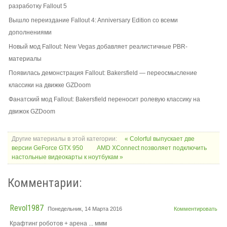
разработку Fallout 5
Вышло переиздание Fallout 4: Anniversary Edition со всеми
дополнениями
Новый мод Fallout: New Vegas добавляет реалистичные PBR-
материалы
Появилась демонстрация Fallout: Bakersfield — переосмысление
классики на движке GZDoom
Фанатский мод Fallout: Bakersfield переносит ролевую классику на
движок GZDoom
Другие материалы в этой категории:
« Colorful выпускает две
версии GeForce GTX 950
AMD XConnect позволяет подключить
настольные видеокарты к ноутбукам »
Комментарии:
Revol1987
Понедельник, 14 Марта 2016
Комментировать
Крафтинг роботов + арена ... ммм