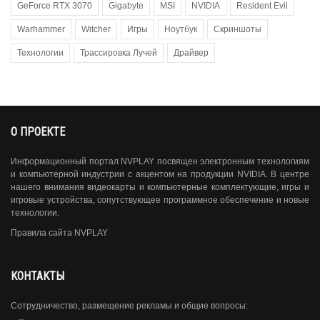
GeForce RTX 3070
Gigabyte
MSI
NVIDIA
Resident Evil
Warhammer
Witcher
Игры
Ноутбук
Скриншоты
Технологии
Трассировка Лучей
Драйвер
О ПРОЕКТЕ
Информационный портал NVPLAY посвящен электронным технологиям
и компьютерной индустрии с акцентом на продукции NVIDIA. В центре
нашего внимания видеокарты и компьютерные комплектующие, игры и
игровые устройства, сопутствующее программное обеспечение и новые
технологии.
Правила сайта NVPLAY
КОНТАКТЫ
Сотрудничество, размещение рекламы и общие вопросы: