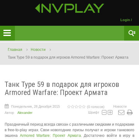
Login
/
Главная
Новости
Танк Type 59 в подарок для игроков Armored Warfare: Проект Армата
Танк Type 59 в подарок для игроков
Armored Warfare: Проект Армата
Понедельник, 28 Декабря 2015
Новости
(0 голосов)
Шрифт
Автор
Alexander
Праздничный период всегда связан с различными скидками и подарками
в free-to-play играх. Свои новогодние призы получат и игроки танкового
экшена
Armored Warfare: Проект Армата
. Достаточно войти в игру в