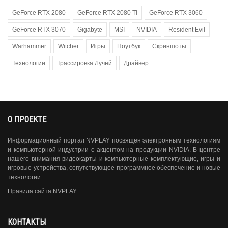
GeForce RTX 2080
GeForce RTX 2080 Ti
GeForce RTX 3060
GeForce RTX 3070
Gigabyte
MSI
NVIDIA
Resident Evil
Warhammer
Witcher
Игры
Ноутбук
Скриншоты
Технологии
Трассировка Лучей
Драйвер
О ПРОЕКТЕ
Информационный портал NVPLAY посвящен электронным технологиям
и компьютерной индустрии с акцентом на продукции NVIDIA. В центре
нашего внимания видеокарты и компьютерные комплектующие, игры и
игровые устройства, сопутствующее программное обеспечение и новые
технологии.
Правила сайта NVPLAY
КОНТАКТЫ