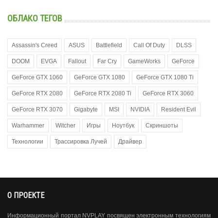
ОБЛАКО ТЕГОВ
Assassin's Creed
ASUS
Battlefield
Call Of Duty
DLSS
DOOM
EVGA
Fallout
Far Cry
GameWorks
GeForce
GeForce GTX 1060
GeForce GTX 1080
GeForce GTX 1080 Ti
GeForce RTX 2080
GeForce RTX 2080 Ti
GeForce RTX 3060
GeForce RTX 3070
Gigabyte
MSI
NVIDIA
Resident Evil
Warhammer
Witcher
Игры
Ноутбук
Скриншоты
Технологии
Трассировка Лучей
Драйвер
О ПРОЕКТЕ
Информационный портал NVPLAY посвящен электронным технологиям