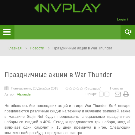
Login
/
Главная
Новости
Праздничные акции в War Thunder
Праздничные акции в War Thunder
Понедельник, 28 Декабря 2015
Новости
(0 голосов)
Шрифт
Автор
Alexander
Не обошлось без новогодних акций и в игре War Thunder. До 6 января
предлагаются различные скидки на технику и обучение экипажей. Также
в магазине Gaijin.Net будут предложены специальные праздничные
наборы со скидкой в 40%. Сегодня предлагается три набора, каждый
включает один самолет и 15 дней премиума в игре. Следующий
комплект наборов будет представлен завтра.