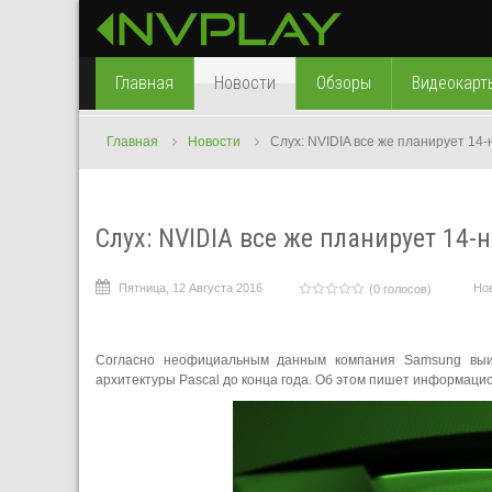
Главная
Новости
Обзоры
Видеокарт
Главная
Новости
Слух: NVIDIA все же планирует 14
Слух: NVIDIA все же планирует 14-
Пятница, 12 Августа 2016
Но
(0 голосов)
Согласно неофициальным данным компания Samsung выиг
архитектуры Pascal до конца года. Об этом пишет информаци