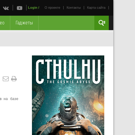
Login
/
О проекте
Контакты
Карта сайта
ео
Гаджеты
в на базе