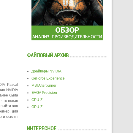
ФАЙЛОВЫЙ АРХИВ
Драйверы NVIDIA
GeForce Experience
IA Pascal
MSI Afterburner
ния NVIDIA
EVGA Precision
Ранее была
CPU-Z
 что новая
 выйти она
GPU-Z
ример, для
е и осилят
ИНТЕРЕСНОЕ