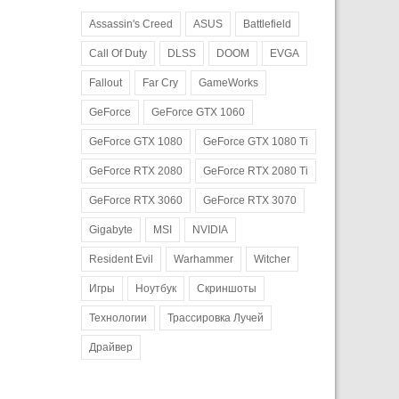
Assassin's Creed
ASUS
Battlefield
Call Of Duty
DLSS
DOOM
EVGA
Fallout
Far Cry
GameWorks
GeForce
GeForce GTX 1060
GeForce GTX 1080
GeForce GTX 1080 Ti
GeForce RTX 2080
GeForce RTX 2080 Ti
GeForce RTX 3060
GeForce RTX 3070
Gigabyte
MSI
NVIDIA
Resident Evil
Warhammer
Witcher
Игры
Ноутбук
Скриншоты
Технологии
Трассировка Лучей
Драйвер