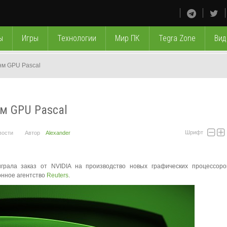
ы
Игры
Технологии
Мир ПК
Tegra Zone
Вид
-нм GPU Pascal
нм GPU Pascal
Шрифт
вости
Автор
Alexander
рала заказ от NVIDIA на производство новых графических процессоро
онное агентство
Reuters
.