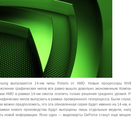
ung выпускаются 14-нм чипы Polaris от AMD. Новые процессоры NVID
околение графических чипов все равно вышло довольно экономичным. Компа
 как AMD в рамках 14-нм смогла осилить только решения среднего уровня. 
афических чипов выпускать в рамках проверенного техпроцесса. Были слухи,
и можно предположить, что эта обновленная серия будет именно на 14-нм, и
рамках нового производства будут выпущены лишь отдельные модели, нап
дать новой информации. Ясно одно — видеокарты GeForce станут еще мощне