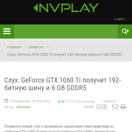
Login
/
Главная
Новости
Слух: GeForce GTX 1060 Ti получит 192-битную шину и 6 GB GDDR5
Слух: GeForce GTX 1060 Ti получит 192-
битную шину и 6 GB GDDR5
Понедельник, 02 Мая 2016
Новости
(31 голосов)
Шрифт
Автор
Alexander
Появился новый слух о возможных характеристиках видеокарты
GeForce GTX 1060 Ti (или просто GeForce GTX 1060). Ранее были