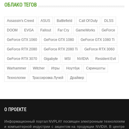
ОБЛАКО ТЕГОВ
Assassin's Creed
ASUS
Battlefield
Call Of Duty
DLSS
DOOM
EVGA
Fallout
Far Cry
GameWorks
GeForce
GeForce GTX 1060
GeForce GTX 1080
GeForce GTX 1080 Ti
GeForce RTX 2080
GeForce RTX 2080 Ti
GeForce RTX 3060
GeForce RTX 3070
Gigabyte
MSI
NVIDIA
Resident Evil
Warhammer
Witcher
Игры
Ноутбук
Скриншоты
Технологии
Трассировка Лучей
Драйвер
О ПРОЕКТЕ
Информационный портал NVPLAY посвящен электронным технологиям
и компьютерной индустрии с акцентом на продукции NVIDIA. В центре