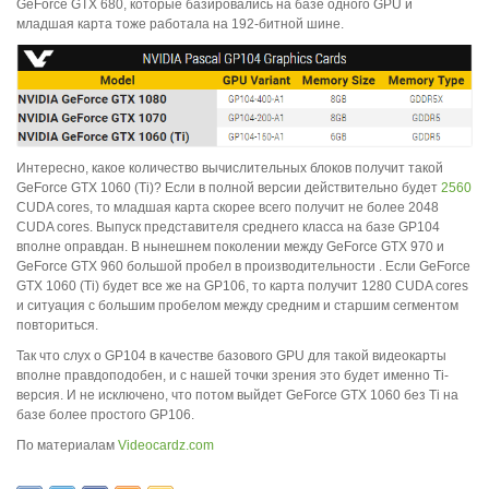
GeForce GTX 680, которые базировались на базе одного GPU и
младшая карта тоже работала на 192-битной шине.
Интересно, какое количество вычислительных блоков получит такой
GeForce GTX 1060 (Ti)? Если в полной версии действительно будет
2560
CUDA cores, то младшая карта скорее всего получит не более 2048
CUDA cores. Выпуск представителя среднего класса на базе GP104
вполне оправдан. В нынешнем поколении между GeForce GTX 970 и
GeForce GTX 960 большой пробел в производительности . Если GeForce
GTX 1060 (Ti) будет все же на GP106, то карта получит 1280 CUDA cores
и ситуация с большим пробелом между средним и старшим сегментом
повториться.
Так что слух о GP104 в качестве базового GPU для такой видеокарты
вполне правдоподобен, и с нашей точки зрения это будет именно Ti-
версия. И не исключено, что потом выйдет GeForce GTX 1060 без Ti на
базе более простого GP106.
По материалам
Videocardz.com