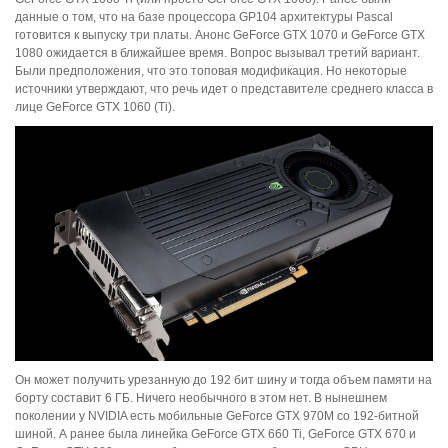
данные о том, что на базе процессора GP104 архитектуры Pascal
готовится к выпуску три платы. Анонс GeForce GTX 1070 и GeForce GTX
1080 ожидается в ближайшее время. Вопрос вызывал третий вариант.
Были предположения, что это топовая модификация. Но некоторые
источники утверждают, что речь идет о представителе среднего класса в
лице GeForce GTX 1060 (Ti).
Он может получить урезанную до 192 бит шину и тогда объем памяти на
борту составит 6 ГБ. Ничего необычного в этом нет. В нынешнем
поколении у NVIDIA есть мобильные GeForce GTX 970M со 192-битной
шиной. А ранее была линейка GeForce GTX 660 Ti, GeForce GTX 670 и