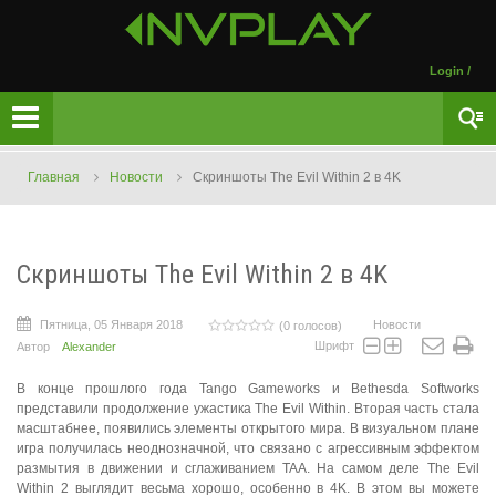
Login
/
Главная
Новости
Скриншоты The Evil Within 2 в 4K
Скриншоты The Evil Within 2 в 4K
Пятница, 05 Января 2018
Новости
(0 голосов)
Шрифт
Автор
Alexander
В конце прошлого года Tango Gameworks и Bethesda Softworks
представили продолжение ужастика The Evil Within. Вторая часть стала
масштабнее, появились элементы открытого мира. В визуальном плане
игра получилась неоднозначной, что связано с агрессивным эффектом
размытия в движении и сглаживанием TAA. На самом деле The Evil
Within 2 выглядит весьма хорошо, особенно в 4K. В этом вы можете