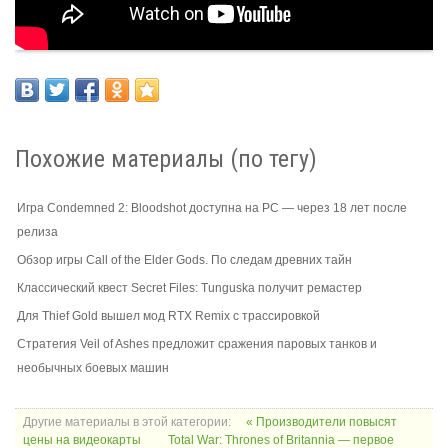
Похожие материалы (по тегу)
Игра Condemned 2: Bloodshot доступна на PC — через 18 лет после
релиза
Обзор игры Call of the Elder Gods. По следам древних тайн
Классический квест Secret Files: Tunguska получит ремастер
Для Thief Gold вышел мод RTX Remix с трассировкой
Стратегия Veil of Ashes предложит сражения паровых танков и
необычных боевых машин
Другие материалы в этой категории:
« Производители повысят
цены на видеокарты
Total War: Thrones of Britannia — первое