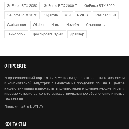
GeForce RTX 2080
GeForce RTX 2080 Ti
GeForce RTX 3060
GeForce RTX 3070
Gigabyte
MSI
NVIDIA
Resident Evil
Warhammer
Witcher
Игры
Ноутбук
Скриншоты
Технологии
Трассировка Лучей
Драйвер
О ПРОЕКТЕ
Информационный портал NVPLAY посвящен электронным технологиям
и компьютерной индустрии с акцентом на продукции NVIDIA. В центре
нашего внимания видеокарты и компьютерные комплектующие, игры и
игровые устройства, сопутствующее программное обеспечение и новые
технологии.
Правила сайта NVPLAY
КОНТАКТЫ