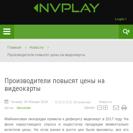
Login
/
Главная
Новости
Производители повысят цены на видеокарты
Производители повысят цены на
видеокарты
Четверг, 04 Января 2018
Новости
(0 голосов)
Шрифт
Автор
Alexander
Майнинговая лихорадка привела к дефициту видеокарт в 2017 году. На
фоне нарастающего спроса и недостатка продукции моментально
взлетели цены. Но если ранее в росте цен были виноваты, все кто