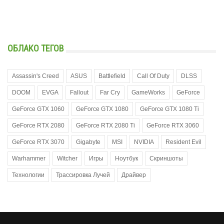
ОБЛАКО ТЕГОВ
Assassin's Creed
ASUS
Battlefield
Call Of Duty
DLSS
DOOM
EVGA
Fallout
Far Cry
GameWorks
GeForce
GeForce GTX 1060
GeForce GTX 1080
GeForce GTX 1080 Ti
GeForce RTX 2080
GeForce RTX 2080 Ti
GeForce RTX 3060
GeForce RTX 3070
Gigabyte
MSI
NVIDIA
Resident Evil
Warhammer
Witcher
Игры
Ноутбук
Скриншоты
Технологии
Трассировка Лучей
Драйвер