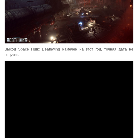
Выход Space Hulk: Deathwing намечен на этот год, точная дата не
озвучена.