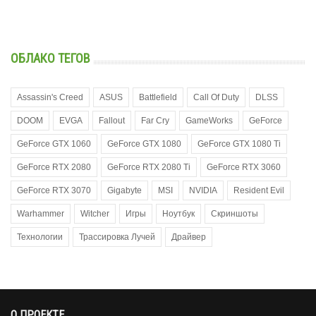
ОБЛАКО ТЕГОВ
Assassin's Creed
ASUS
Battlefield
Call Of Duty
DLSS
DOOM
EVGA
Fallout
Far Cry
GameWorks
GeForce
GeForce GTX 1060
GeForce GTX 1080
GeForce GTX 1080 Ti
GeForce RTX 2080
GeForce RTX 2080 Ti
GeForce RTX 3060
GeForce RTX 3070
Gigabyte
MSI
NVIDIA
Resident Evil
Warhammer
Witcher
Игры
Ноутбук
Скриншоты
Технологии
Трассировка Лучей
Драйвер
О ПРОЕКТЕ