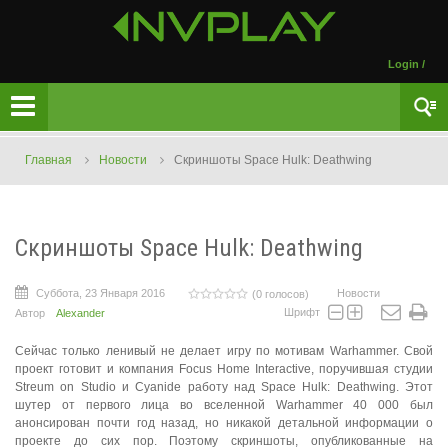
Login
/
Главная
Новости
Скриншоты Space Hulk: Deathwing
Скриншоты Space Hulk: Deathwing
Суббота, 23 Января 2016
Новости
(0 голосов)
Шрифт
Автор
Alexander
Сейчас только ленивый не делает игру по мотивам Warhammer. Свой
проект готовит и компания Focus Home Interactive, поручившая студии
Streum on Studio и Cyanide работу над Space Hulk: Deathwing. Этот
шутер от первого лица во вселенной Warhammer 40 000 был
анонсирован почти год назад, но никакой детальной информации о
проекте до сих пор. Поэтому скриншоты, опубликованные на