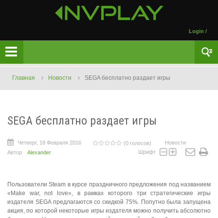
Login
/
Главная
Новости
SEGA бесплатно раздает игры
SEGA бесплатно раздает игры
Четверг, 18 Февраля 2016
Новости
(0 голосов)
Шрифт
Автор
Alexander
Пользователи Steam в курсе праздничного предложения под названием
«Make war, not love», в рамках которого три стратегические игры
издателя SEGA предлагаются со скидкой 75%. Попутно была запущена
акция, по которой некоторые игры издателя можно получить абсолютно