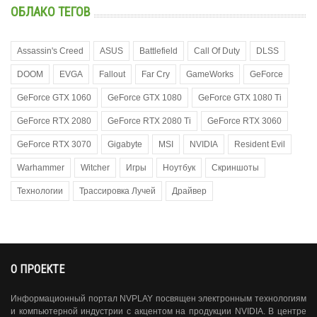
ОБЛАКО ТЕГОВ
Assassin's Creed
ASUS
Battlefield
Call Of Duty
DLSS
DOOM
EVGA
Fallout
Far Cry
GameWorks
GeForce
GeForce GTX 1060
GeForce GTX 1080
GeForce GTX 1080 Ti
GeForce RTX 2080
GeForce RTX 2080 Ti
GeForce RTX 3060
GeForce RTX 3070
Gigabyte
MSI
NVIDIA
Resident Evil
Warhammer
Witcher
Игры
Ноутбук
Скриншоты
Технологии
Трассировка Лучей
Драйвер
О ПРОЕКТЕ
Информационный портал NVPLAY посвящен электронным технологиям
и компьютерной индустрии с акцентом на продукции NVIDIA. В центре