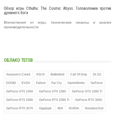
Обзор игры Cthulhu: The Cosmic Abyss. Головоломки против
древнего бога
Впечатления от игры, технические нюансы и анализ
производительности
ОБЛАКО ТЕГОВ
Assassin's Creed
ASUS
Battlefield
Call Of Duty
DLSS
DOOM
EVGA
Fallout
Far Cry
GameWorks
GeForce
GeForce GTX 1060
GeForce GTX 1080
GeForce GTX 1080 Ti
GeForce RTX 2080
GeForce RTX 2080 Ti
GeForce RTX 3060
GeForce RTX 3070
Gigabyte
MSI
NVIDIA
Resident Evil