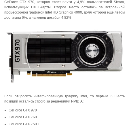
GeForce GTX 970, которая стоит почти у 4,9% пользователей Steam,
использующих DX11-карты. Второе место осталось за встроенной
процессорной графикой Intel HD Graphics 4000, доля которой еще летом
достигала 6%, а на конец декабря 4,82%.
Если отбросить интегрированную графику Intel, то первые 6 шесть
позиций остались строго за решениями NVIDIA:
GeForce GTX 970
GeForce GTX 760
GeForce GTX 750 Ti