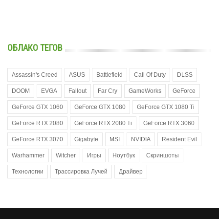
ОБЛАКО ТЕГОВ
Assassin's Creed
ASUS
Battlefield
Call Of Duty
DLSS
DOOM
EVGA
Fallout
Far Cry
GameWorks
GeForce
GeForce GTX 1060
GeForce GTX 1080
GeForce GTX 1080 Ti
GeForce RTX 2080
GeForce RTX 2080 Ti
GeForce RTX 3060
GeForce RTX 3070
Gigabyte
MSI
NVIDIA
Resident Evil
Warhammer
Witcher
Игры
Ноутбук
Скриншоты
Технологии
Трассировка Лучей
Драйвер