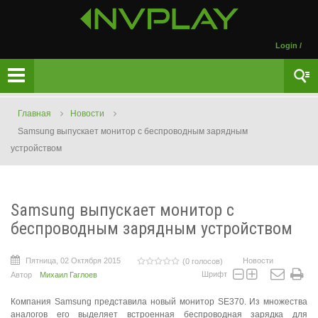
Login
/
Главная
Новости
Samsung выпускает монитор с беспроводным зарядным
устройством
Samsung выпускает монитор с
беспроводным зарядным устройством
Пятница, 02 Октября 2015
Новости
(0 голосов)
Шрифт
Автор
Михаил Гаглоев
Компания Samsung представила новый монитор SE370. Из множества
аналогов его выделяет встроенная беспроводная зарядка для