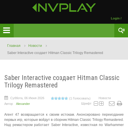
Login
/
Главная
Новости
Saber Interactive создает Hitman Classic Trilogy Remastered
Saber Interactive создает Hitman Classic
Trilogy Remastered
Суббота, 06 Июня 2026
Новости
(1 Голосовать)
Шрифт
Автор
Alexander
Агент 47 возвращается к своим истокам. Анонсировано переиздание
первых игр, которые войдут в сборник Hitman Classic Trilogy Remastered.
Над ремастером работает Saber Interactive, известная по Warhammer