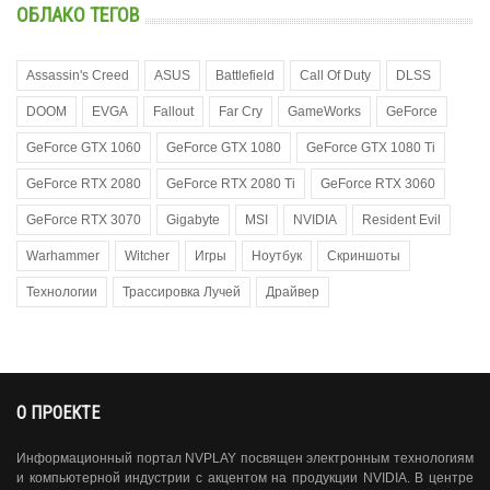
ОБЛАКО ТЕГОВ
Assassin's Creed
ASUS
Battlefield
Call Of Duty
DLSS
DOOM
EVGA
Fallout
Far Cry
GameWorks
GeForce
GeForce GTX 1060
GeForce GTX 1080
GeForce GTX 1080 Ti
GeForce RTX 2080
GeForce RTX 2080 Ti
GeForce RTX 3060
GeForce RTX 3070
Gigabyte
MSI
NVIDIA
Resident Evil
Warhammer
Witcher
Игры
Ноутбук
Скриншоты
Технологии
Трассировка Лучей
Драйвер
О ПРОЕКТЕ
Информационный портал NVPLAY посвящен электронным технологиям
и компьютерной индустрии с акцентом на продукции NVIDIA. В центре