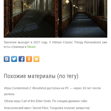
Трилогия выходит в 2027 году. У Hitman Classic Trilogy Remastered уже
есть страница в
Steam
.
Похожие материалы (по тегу)
Игра Condemned 2: Bloodshot доступна на PC — через 18 лет после
релиза
Обзор игры Call of the Elder Gods. По следам древних тайн
Классический квест Secret Files: Tunguska получит ремастер