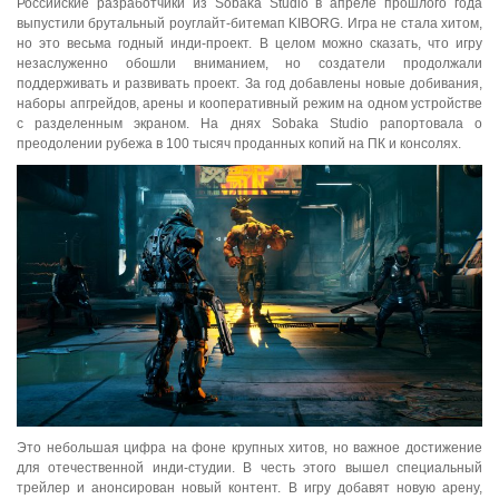
Российские разработчики из Sobaka Studio в апреле прошлого года
выпустили брутальный роуглайт-битемап KIBORG. Игра не стала хитом,
но это весьма годный инди-проект. В целом можно сказать, что игру
незаслуженно обошли вниманием, но создатели продолжали
поддерживать и развивать проект. За год добавлены новые добивания,
наборы апгрейдов, арены и кооперативный режим на одном устройстве
с разделенным экраном. На днях Sobaka Studio рапортовала о
преодолении рубежа в 100 тысяч проданных копий на ПК и консолях.
Это небольшая цифра на фоне крупных хитов, но важное достижение
для отечественной инди-студии. В честь этого вышел специальный
трейлер и анонсирован новый контент. В игру добавят новую арену,