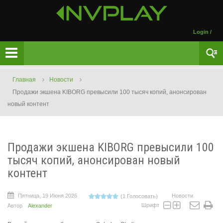
Login
/
Главная
Новости
Продажи экшена KIBORG превысили 100 тысяч копий, анонсирован
новый контент
Продажи экшена KIBORG превысили 100
тысяч копий, анонсирован новый
контент
Пятница, 19 Июня 2026
Новости
(1 Голосовать)
Шрифт
Автор
Alexander