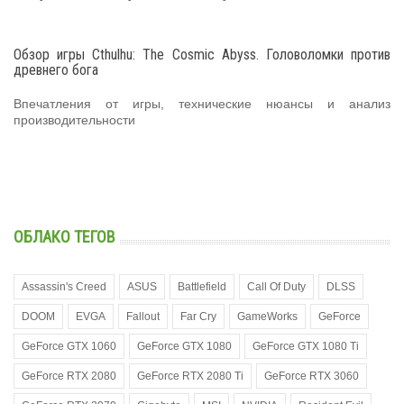
Обзор игры Cthulhu: The Cosmic Abyss. Головоломки против
древнего бога
Впечатления от игры, технические нюансы и анализ
производительности
ОБЛАКО ТЕГОВ
Assassin's Creed
ASUS
Battlefield
Call Of Duty
DLSS
DOOM
EVGA
Fallout
Far Cry
GameWorks
GeForce
GeForce GTX 1060
GeForce GTX 1080
GeForce GTX 1080 Ti
GeForce RTX 2080
GeForce RTX 2080 Ti
GeForce RTX 3060