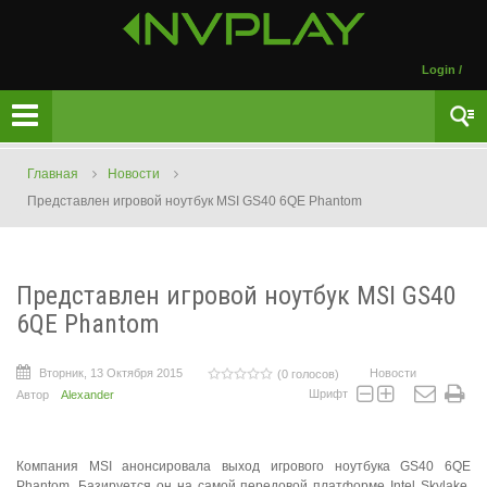
Login
/
Главная
Новости
Представлен игровой ноутбук MSI GS40 6QE Phantom
Представлен игровой ноутбук MSI GS40
6QE Phantom
Вторник, 13 Октября 2015
Новости
(0 голосов)
Шрифт
Автор
Alexander
Компания MSI анонсировала выход игрового ноутбука GS40 6QE
Phantom. Базируется он на самой передовой платформе Intel Skylake.