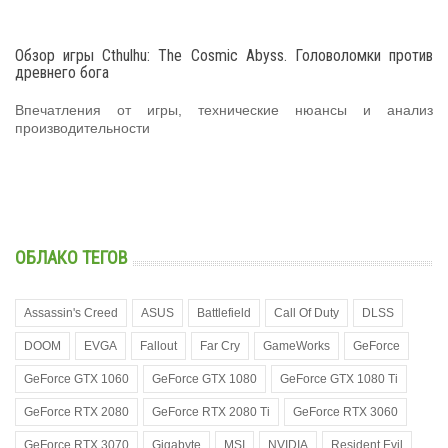
Обзор игры Cthulhu: The Cosmic Abyss. Головоломки против
древнего бога
Впечатления от игры, технические нюансы и анализ
производительности
ОБЛАКО ТЕГОВ
Assassin's Creed
ASUS
Battlefield
Call Of Duty
DLSS
DOOM
EVGA
Fallout
Far Cry
GameWorks
GeForce
GeForce GTX 1060
GeForce GTX 1080
GeForce GTX 1080 Ti
GeForce RTX 2080
GeForce RTX 2080 Ti
GeForce RTX 3060
GeForce RTX 3070
Gigabyte
MSI
NVIDIA
Resident Evil