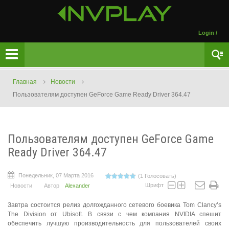
Login
/
Главная
Новости
Пользователям доступен GeForce Game Ready Driver 364.47
Пользователям доступен GeForce Game
Ready Driver 364.47
Понедельник, 07 Марта 2016
(1 Голосовать)
Шрифт
Новости
Автор
Alexander
Завтра состоится релиз долгожданного сетевого боевика Tom Clancy’s
The Division от Ubisoft. В связи с чем компания NVIDIA спешит
обеспечить лучшую производительность для пользователей своих