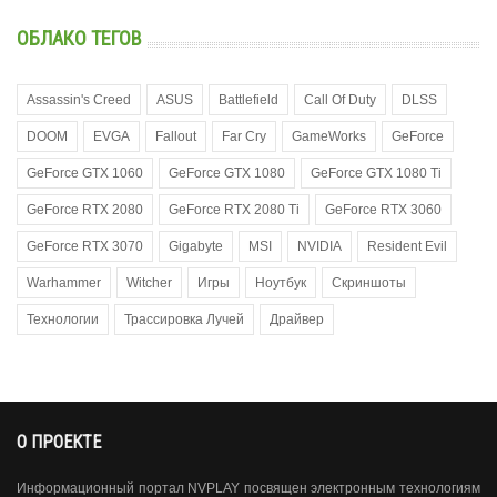
ОБЛАКО ТЕГОВ
Assassin's Creed
ASUS
Battlefield
Call Of Duty
DLSS
DOOM
EVGA
Fallout
Far Cry
GameWorks
GeForce
GeForce GTX 1060
GeForce GTX 1080
GeForce GTX 1080 Ti
GeForce RTX 2080
GeForce RTX 2080 Ti
GeForce RTX 3060
GeForce RTX 3070
Gigabyte
MSI
NVIDIA
Resident Evil
Warhammer
Witcher
Игры
Ноутбук
Скриншоты
Технологии
Трассировка Лучей
Драйвер
О ПРОЕКТЕ
Информационный портал NVPLAY посвящен электронным технологиям